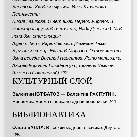
Баранова. Хвойная музыка; Инга Кузнецова.
Летяжесть;
Лилия Газизова. О летчиках Первой мировой и
неконтролируемой нежности; Надя Делаланд. Мой
папа был стекольщик;
Aigerim Tazhi. Paper-thin skin. [Айгерим Тажи.
Бумажная кожа] ; Евгений Морозов. О том, как ты
была всегда; Василий Нацентов. Лето мотылька;
Андрей Коровин. Голодное ухо; Евгения Вежлян.
Ангел на Павелецкой)
232
КУЛЬТУРНЫЙ СЛОЙ
Валентин КУРБАТОВ — Валентин РАСПУТИН.
Напрямик. Время в зеркале одной переписки 244
БИБЛИОНАВТИКА
Ольга БАЛЛА
. Высокий модерн в поисках Другого
265