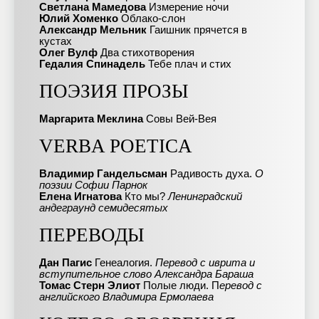
Светлана Мамедова
Измерение ночи
Юлий Хоменко
Облако-слон
Александр Мельник
Гаишник прячется в
кустах
Олег Вулф
Два стихотворения
Гедалия Спинадель
Тебе плач и стих
ПОЭЗИЯ ПРОЗЫ
Маргарита Меклина
Совы Вей-Вея
VERBA POETICA
Владимир Гандельсман
Радивость духа.
О
поэзии Софии Парнок
Елена Игнатова
Кто мы?
Ленинградский
андеграунд семидесятых
ПЕРЕВОДЫ
Дан Пагис
Генеалогия.
Перевод с иврита и
вступительное слово Александра Бараша
Томас Стерн Элиот
Полые люди. П
еревод с
английского Владимира Ермолаева