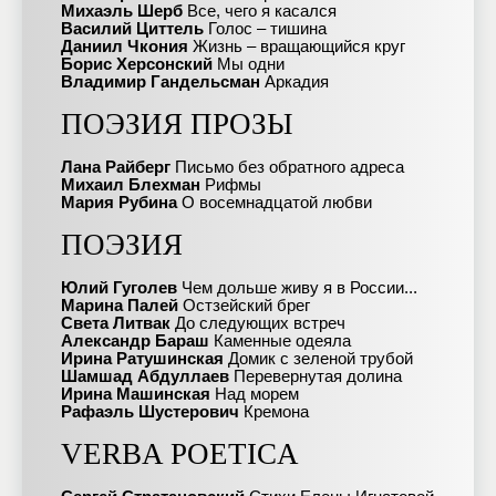
Михаэль Шерб
Все, чего я касался
Василий Циттель
Голос – тишина
Даниил Чкония
Жизнь – вращающийся круг
Борис Херсонский
Мы одни
Владимир Гандельсман
Аркадия
ПОЭЗИЯ ПРОЗЫ
Лана Райберг
Письмо без обратного адреса
Михаил Блехман
Рифмы
Мария Рубина
О восемнадцатой любви
ПОЭЗИЯ
Юлий Гуголев
Чем дольше живу я в России...
Марина Палей
Остзейский брег
Света Литвак
До следующих встреч
Александр Бараш
Каменные одеяла
Ирина Ратушинская
Домик с зеленой трубой
Шамшад Абдуллаев
Перевернутая долина
Ирина Машинская
Над морем
Рафаэль Шустерович
Кремона
VERBA POETICA