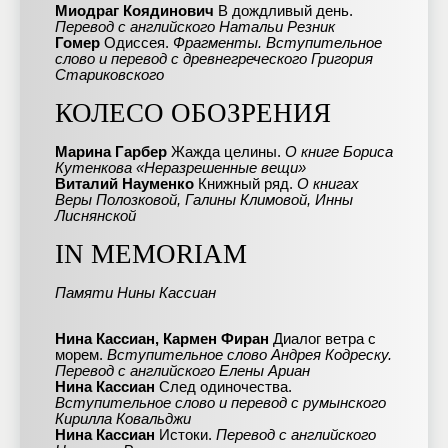
Миодраг Коядинович
В дождливый день.
Перевод с английского Натальи Резник
Гомер
Одиссея.
Фрагменты. Вступительное
слово и перевод с древнегреческого Григория
Стариковского
КОЛЕСО ОБОЗРЕНИЯ
Марина Гарбер
Жажда целины.
О книге Бориса
Кутенкова «Неразрешенные вещи»
Виталий Науменко
Книжный ряд.
О книгах
Веры Полозковой, Галины Климовой, Инны
Лиснянской
IN MEMORIAM
Памяти Нины Кассиан
Нина Кассиан, Кармен Фиран
Диалог ветра с
морем.
Вступительное слово Андрея Кодреску.
Перевод с английского Елены Ариан
Нина Кассиан
След одиночества.
Вступительное слово и перевод с румынского
Кирилла Ковальджи
Нина Кассиан
Истоки.
Перевод с английского