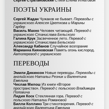
Сергей Стратановский
Стихи Елены Игнатовой
ПОЭТЫ УКРАИНЫ
Сергей Жадан
Чужаков не бывает.
Переводы с
украинского Алексея Цветкова и Марины
Гарбер
Василь Махно
Человек читающий.
Перевод с
украинского Станислава Бельского
Галина Крук
Засвеченное лето.
Перевод с
украинского Станислава Бельского
Александр Кабанов
Случайное возгорание
Марианна Кияновская
Память огонь кислород.
Автоперевод с украинского
ПЕРЕВОДЫ
Эмили Дикинсон
Новые переводы.
Переводы с
английского Натальи Резник и Валентина
Емелина
Чеслав Милош
Из книги «Второе
пространство».
Перевод с польского Владимира
Поповича
Лидия Коск
Стеклянная гора.
Перевод с
польского Наталии Романовой
Билли Коллинз
Три стихотворения.
Перевод с
английского Валентина Емелина