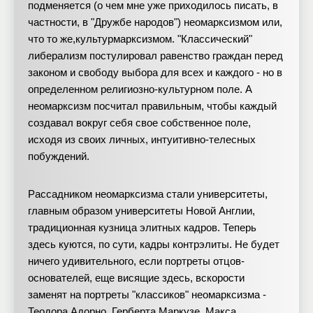
подменяется (о чем мне уже приходилось писать, в
частности, в "Дружбе народов") неомарксизмом или,
что то же,культурмарксизмом. "Классический"
либерализм постулировал равенство граждан перед
законом и свободу выбора для всех и каждого - но в
определенном религиозно-культурном поле. А
неомарксизм посчитал правильным, чтобы каждый
создавал вокруг себя свое собственное поле,
исходя из своих личных, интуитивно-телесных
побуждений.
Рассадником неомарксизма стали университеты,
главным образом университеты Новой Англии,
традиционная кузница элитных кадров. Теперь
здесь куются, по сути, кадры контрэлиты. Не будет
ничего удивительного, если портреты отцов-
основателей, еще висящие здесь, вскорости
заменят на портреты "классиков" неомарксизма -
Теодора Адорно, Герберта Маркузе, Макса