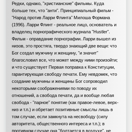
Редки, однако, "христианские" фильмы. Куда
больше тех, что "анти". Принципиальный фильм -
"Народ против Ларри Флинта" Милоша Формана
(1996). Ларри Флинт - реальное лицо, основатель и
владелец порнографического журнала "Hustler".
Фильм - оправдание порнографии. Ларри вышел из
низов, это простяга, твердо знающий две вещи: что
Бог создал мужчину и женщину, "и значит"
благословил все, что может между ними произойти;
и что существует Первая поправка к Конституции,
гарантирующая свободу печати. Ему невдомек, что
создание мужчины и женщины Бог сопроводил
некоторыми соображениями по поводу их
отношений, а свобода печати, да и вообще любая
свобода - "парное" понятие (как правое-левое, верх-
низ и т.п.) и обретает позитивные смыслы лишь в
том случае, если замкнута на несвободу (силу
авторитета, общественного интереса и т.п.); в
противном случае она "болтается в воздухе", не