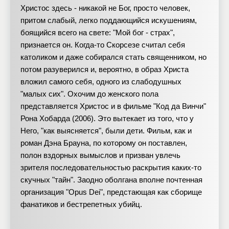
Христос здесь - никакой не Бог, просто человек,
притом слабый, легко поддающийся искушениям,
боящийся всего на свете: "Мой бог - страх",
признается он. Когда-то Скорсезе считал себя
католиком и даже собирался стать священником, но
потом разуверился и, вероятно, в образ Христа
вложил самого себя, одного из слабодушных
"малых сих". Охочим до женского пола
представляется Христос и в фильме "Код да Винчи"
Рона Хобарда (2006). Это вытекает из того, что у
Него, "как выясняется", были дети. Фильм, как и
роман Дэна Брауна, по которому он поставлен,
полон вздорных вымыслов и призван увлечь
зрителя последовательностью раскрытия каких-то
скучных "тайн". Заодно оболгана вполне почтенная
организация "Opus Dei", предстающая как сборище
фанатиков и бестрепетных убийц.