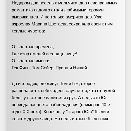
Недаром два веселых мальчика, два неисправимых
романтика надолго стали любимыми героями
американцев. И не только американцев. Уже
взрослая Марина Цветаева сохраняла свои к ним
теплые чувства:
О, золотые времена,
Где взор смелей и сердце чище!
О, золотые имена:
Гек Финн, Том Сойер, Принц и Нищий.
Да и городок, где живут Том и Гек, скорее
располагает к себе: здесь случается, что от чужой
беды у всех все валится из рук. А ведь это Юг
периода расцвета рабовладения (примерно 40-е
годы XIX века). Конечно, у "старого Юга" были и
совсем другие лица. Но ведь и такое было тоже.