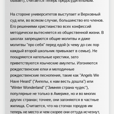
бывает), считается теперь предосудительным.
На стороне университетов выступает и Верховный
суд или, во всяком случае, большинство его членов.
Его решениями христианство всех конфессий
методически вытесняется из общественной жизни. В
школах запрещаются общие молитвы и даже
молитвы "про себя" перед едой (к чему до сих пор
каждый второй школьник привыкает в семье). Не
поощряются нательные крестики, зато
приветствуются языческие амулеты. Изгоняются
рождественские елки и мелодичные
рождественские песнопения, такие как "Angels We
Have Heard" ("Ангелы, к нам весть дошла") или
"Winter Wonderland" ("Зимняя страна чудес"),
популярные не только в Америке, но и во многих
других странах; точнее, они загоняются в частные
жилища. Считается, что на стогнах городов им
теперь не место и чем скорее они оттуда исчезнут,