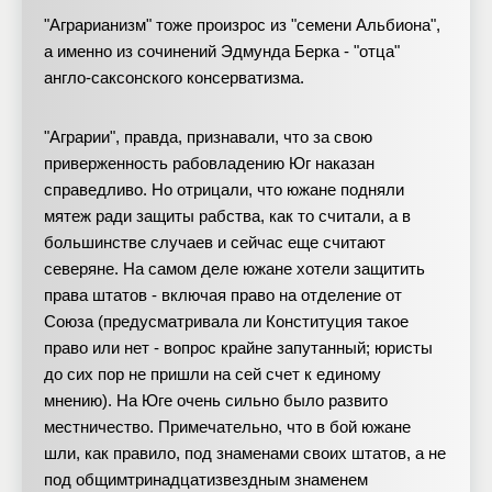
"Аграрианизм" тоже произрос из "семени Альбиона",
а именно из сочинений Эдмунда Берка - "отца"
англо-саксонского консерватизма.
"Аграрии", правда, признавали, что за свою
приверженность рабовладению Юг наказан
справедливо. Но отрицали, что южане подняли
мятеж ради защиты рабства, как то считали, а в
большинстве случаев и сейчас еще считают
северяне. На самом деле южане хотели защитить
права штатов - включая право на отделение от
Союза (предусматривала ли Конституция такое
право или нет - вопрос крайне запутанный; юристы
до сих пор не пришли на сей счет к единому
мнению). На Юге очень сильно было развито
местничество. Примечательно, что в бой южане
шли, как правило, под знаменами своих штатов, а не
под общимтринадцатизвездным знаменем