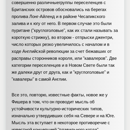
совершенно различныегруппы переселенцев с
Британских островов обосновались на берегах
пролива Лонг-Айленд и в районе Чесапикского
залива и к югу от него. В первом случае это были
пуритане ("круглоголовые", как их стали называть за
короткую стрижку), во втором - отпрыски джентри,
число которых резко увеличилось с началом и в
ходе Английской революции за счет бежавших от
расправы сторонников короля, или "кавалеров". Две
категории переселенцев и в Новом Свете были так
же далеки друг от друга, как и "круглоголовые" и
"кавалеры" в самой Англии.
Все это, повторю, известные факты, новое же у
Фишера в том, что он проводит мысль об
устойчивости культурно-исторических типов,
изначально утвердивших себя на Севере и на Юге.
Мысль эта вступает в некоторое противоречие с
известной концепцией "плавильного котла",