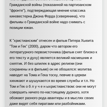
Гражданской войны (показанной на партизанском
"фронте"), подтверждающая мнение классика
киновестерна Джона Форда (северянина), что
фильмы о Гражданской войне надо снимать с
позиции южан.
К "христианским" отнесен и фильм Питера Хьюита
"Том и Гек" (2000), даром что автором его
литературного первоисточника (фильм снят близко к
его тексту и духу) является великий насмешник и
скептик. И без шпилек в адрес религии (они
сохранены и в фильме) он не обошелся: молитва
наводит на Тома и Гека тоску, певчие в церкви
хихикают и шушукаются во время службы и т.п. Но
Том и Гек о б л у ч е н ыхристианством: они не могут
совершить ничего по-настоящему дурного, хотя
обожают разного рода авантюры и в мыслях своих
даже видят себя пиратами или разбойниками.