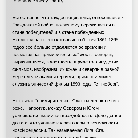
генералу Улиссу Гранту.
Естественно, что каждая годовщина, относящаяся к
Гражданской войне, по-разному переживается в
стане победителей и в стане побежденных.
Несмотря на то, что кровавые события 1861-1865
годов все больше отдаляются во времени и
несмотря на "примирительные" жесты северян,
выразившиеся, в частности, в ряде голливудских
фильмов, изобразивших южан и северян в равной
мере смельчаками и героями; примером может
служить эпический фильм 1993 года "Геттисберг".
Но сейчас "примирительные" жесты делаются все
реже. Напротив, между Севером и Югом
усиливается взаимная враждебность. Дело дошло
до того, что учащаются разговоры о возможности
новой сецессии. Так называемая Лига Юга,
выступая от имени пятнадцати бывших