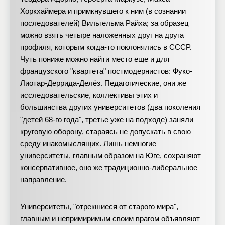
Хоркхаймера и примкнувшего к ним (в сознании
последователей) Вильгельма Райха; за образец
можно взять четыре наложенных друг на друга
профиля, которым когда-то поклонялись в СССР.
Чуть пониже можно найти место еще и для
французского "квартета" постмодернистов: Фуко-
Лиотар-Деррида-Делёз. Педагогические, они же
исследовательские, коллективы этих и
большинства других университетов (два поколения
"детей 68-го года", третье уже на подходе) заняли
круговую оборону, стараясь не допускать в свою
среду инакомыслящих. Лишь немногие
университеты, главным образом на Юге, сохраняют
консервативное, оно же традиционно-либеральное
направление.
Университеты, "отрекшиеся от старого мира",
главным и непримиримым своим врагом объявляют