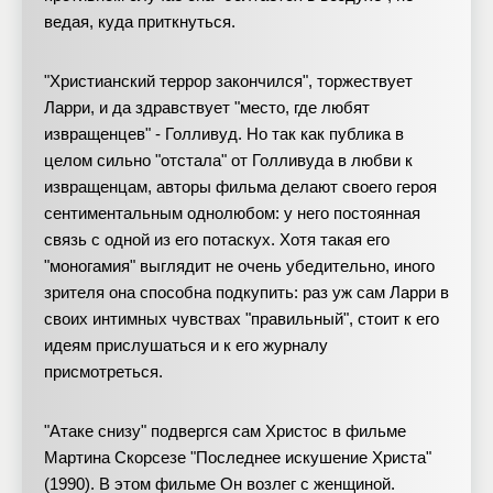
ведая, куда приткнуться.
"Христианский террор закончился", торжествует
Ларри, и да здравствует "место, где любят
извращенцев" - Голливуд. Но так как публика в
целом сильно "отстала" от Голливуда в любви к
извращенцам, авторы фильма делают своего героя
сентиментальным однолюбом: у него постоянная
связь с одной из его потаскух. Хотя такая его
"моногамия" выглядит не очень убедительно, иного
зрителя она способна подкупить: раз уж сам Ларри в
своих интимных чувствах "правильный", стоит к его
идеям прислушаться и к его журналу
присмотреться.
"Атаке снизу" подвергся сам Христос в фильме
Мартина Скорсезе "Последнее искушение Христа"
(1990). В этом фильме Он возлег с женщиной.