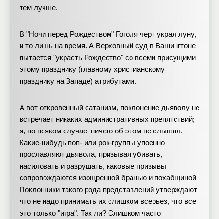
тем лучше.
В "Ночи перед Рождеством" Гоголя черт украл луну,
и то лишь на время. А Верховный суд в Вашингтоне
пытается "украсть Рождество" со всеми присущими
этому празднику (главному христианскому
празднику на Западе) атрибутами.
А вот откровенный сатанизм, поклонение дьяволу не
встречает никаких административных препятствий;
я, во всяком случае, ничего об этом не слышал.
Какие-нибудь поп- или рок-группы упоенно
прославляют дьявола, призывая убивать,
насиловать и разрушать, каковые призывы
сопровождаются изощренной бранью и похабщиной.
Поклонники такого рода представлений утверждают,
что не надо принимать их слишком всерьез, что все
это только "игра". Так ли? Слишком часто