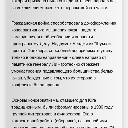
которая призвана была объединить весь народ Юга,
за исключением разве что чернокожей его части.
Гражданская война способствовала до-оформлению
консервативного мышления южан, надолго
замкнувшихся в обособлении и верности
проигранному Делу. Недоумок Бенджи из "Шума и
ярости" Фолкнера, способный воспринимать улицу
только в одном направлении - слева направо от
памятника генералу Ли - гротескно отражает
умонастроения подавляющего большинства белых
южан, убежденных в том, что их сторона в
конфликте была правая.
Основы консерватизма, ставшего для Юга
традиционным, были сформулированы в 1930 году
группой литераторов и философов Юга в
коллективной работе (сборнике), названной ими
словами припева походной песни конфедератов: "Я