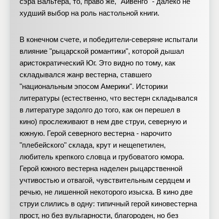
сэра Вальтера, то, право же, "Айвенго" - далеко не
худший выбор на роль настольной книги.
В конечном счете, и победители-северяне испытали
влияние "рыцарской романтики", которой дышал
аристократический Юг. Это видно по тому, как
складывался жанр вестерна, ставшего
"национальным эпосом Америки". Историки
литературы (естественно, что вестерн складывался
в литературе задолго до того, как он перешел в
кино) прослеживают в нем две струи, северную и
южную. Герой северного вестерна - нарочито
"плебейского" склада, крут и нещепетилен,
любитель крепкого словца и грубоватого юмора.
Герой южного вестерна наделен рыцарственной
учтивостью и отвагой, чувствительным сердцем и
речью, не лишенной некоторого изыска. В кино две
струи слились в одну: типичный герой киновестерна
прост, но без вульгарности, благороден, но без