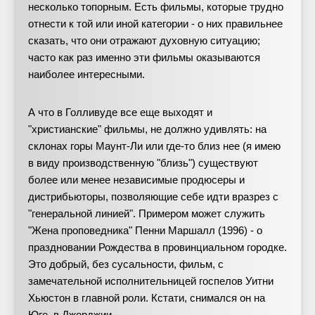
несколько топорным. Есть фильмы, которые трудно
отнести к той или иной категории - о них правильнее
сказать, что они отражают духовную ситуацию;
часто как раз именно эти фильмы оказываются
наиболее интересными.
А что в Голливуде все еще выходят и
"христианские" фильмы, не должно удивлять: на
склонах горы Маунт-Ли или где-то близ нее (я имею
в виду производственную "близь") существуют
более или менее независимые продюсеры и
дистрибьюторы, позволяющие себе идти вразрез с
"генеральной линией". Примером может служить
"Жена проповедника" Пенни Маршалл (1996) - о
праздновании Рождества в провинциальном городке.
Это добрый, без сусальности, фильм, с
замечательной исполнительницей госпелов Уитни
Хьюстон в главной роли. Кстати, снимался он на