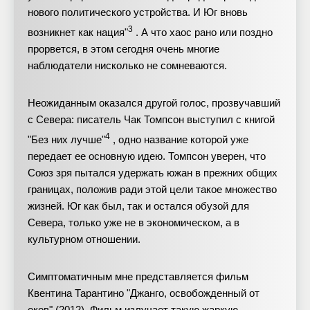
нового политического устройства. И Юг вновь
3
возникнет как нация"
. А что хаос рано или поздно
прорвется, в этом сегодня очень многие
наблюдатели нисколько не сомневаются.
Неожиданным оказался другой голос, прозвучавший
с Севера: писатель Чак Томпсон выступил с книгой
4
"Без них лучше"
, одно название которой уже
передает ее основную идею. Томпсон уверен, что
Союз зря пытался удержать южан в прежних общих
границах, положив ради этой цели такое множество
жизней. Юг как был, так и остался обузой для
Севера, только уже не в экономическом, а в
культурном отношении.
Симптоматичным мне представляется фильм
Квентина Тарантино "Джанго, освобожденный от
оков" (2012). Фильм излучает такую жаркую