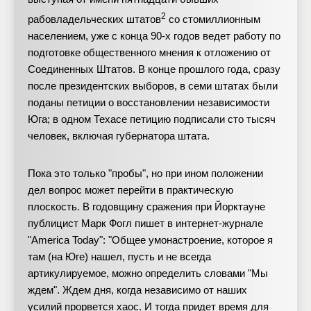
2
рабовладельческих штатов
со стомиллионным
населением, уже с конца 90-х годов ведет работу по
подготовке общественного мнения к отложению от
Соединенных Штатов. В конце прошлого года, сразу
после президентских выборов, в семи штатах были
поданы петиции о восстановлении независимости
Юга; в одном Техасе петицию подписали сто тысяч
человек, включая губернатора штата.
Пока это только "пробы", но при ином положении
дел вопрос может перейти в практическую
плоскость. В годовщину сражения при Йорктауне
публицист Марк Фогл пишет в интернет-журнале
"America Today": "Общее умонастроение, которое я
там (на Юге) нашел, пусть и не всегда
артикулируемое, можно определить словами "Мы
ждем". Ждем дня, когда независимо от наших
усилий прорвется хаос. И тогда придет время для