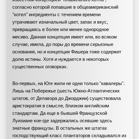
согласно которой попавшие в общеамериканский
"котел" ингредиенты с течением времени
утрачивают изначальный цвет, запах и вкус,
превращаясь в более или менее однородное
месиво. Данная концепция имеет или, во всяком
случае, имела, до поры до времени серьезные
основания, но и концепция Фишера тоже содержит
долю истины. Хотя и нуждается в некоторых
существенных оговорках.
Во-первых, на Юге жили не одни только "кавалеры".
Лишь на Побережье (шесть Южно-Атлантических
штатов, от Делавэра до Джорджии) существовала
аристократия в смысле, близком английским
стандартам. Да еще в бывшей Французской
Луизиане кое-где задержались осевшие здесь
знатные французы. В остальных же штатах
господствующий класс плантаторов складывался из