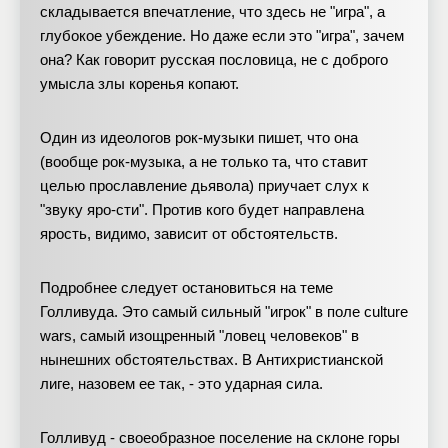
складывается впечатление, что здесь не "игра", а
глубокое убеждение. Но даже если это "игра", зачем
она? Как говорит русская пословица, не с доброго
умысла злы коренья копают.
Один из идеологов рок-музыки пишет, что она
(вообще рок-музыка, а не только та, что ставит
целью прославление дьявола) приучает слух к
"звуку яро-сти". Против кого будет направлена
ярость, видимо, зависит от обстоятельств.
Подробнее следует остановиться на теме
Голливуда. Это самый сильный "игрок" в поле culture
wars, самый изощренный "ловец человеков" в
нынешних обстоятельствах. В Антихристианской
лиге, назовем ее так, - это ударная сила.
Голливуд - своеобразное поселение на склоне горы