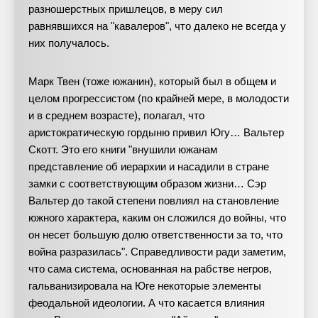
разношерстных пришлецов, в меру сил
равнявшихся на "кавалеров", что далеко не всегда у
них получалось.
Марк Твен (тоже южанин), который был в общем и
целом прогрессистом (по крайней мере, в молодости
и в среднем возрасте), полагал, что
аристократическую гордыню привил Югу… Вальтер
Скотт. Это его книги "внушили южанам
представление об иерархии и насадили в стране
замки с соответствующим образом жизни… Сэр
Вальтер до такой степени повлиял на становление
южного характера, каким он сложился до войны, что
он несет большую долю ответственности за то, что
война разразилась". Справедливости ради заметим,
что сама система, основанная на рабстве негров,
гальванизировала на Юге некоторые элементы
феодальной идеологии. А что касается влияния