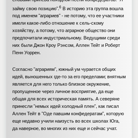
6
займу свою позицию".
В историю эта группа вошла
под именем "аграриев" - не потому, что ее участники
имели какое-либо отношение к сель-скому
хозяйству, а потому, что аграрное общество они
предпочитали индустриальному. Ведущими среди
них были Джон Кроу Рэнсом, Аллен Тейт и Роберт
Пенн Уоррен.
Согласно "аграриям", южный ум чурается общих
идей, выношенных где-то за его пределами; внятным
является для него только близкое окружение,
пропущенное через личное восприятие, да еще
общая для всех историческая память. А северяне
принесли "немых идей холодный плен", как писал
Аллен Тейт в "Оде павшим конфедератам", которую
еще недавно учили наизусть во всех школах Юга,
да наверное, во многих из них еще и сейчас учат.