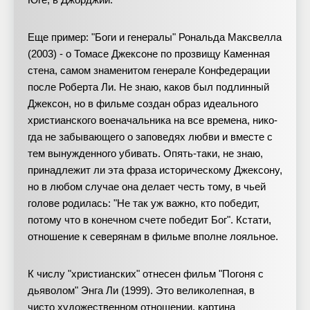
Юге, в Джорджии.
Еще пример: "Боги и генералы" Рональда Максвелла
(2003) - о Томасе Джексоне по прозвищу Каменная
стена, самом знаменитом генерале Конфедерации
после Роберта Ли. Не знаю, каков был подлинный
Джексон, но в фильме создан образ идеального
христианского военачальника на все времена, нико-
гда не забывающего о заповедях любви и вместе с
тем вынужденного убивать. Опять-таки, не знаю,
принадлежит ли эта фраза историческому Джексону,
но в любом случае она делает честь тому, в чьей
голове родилась: "Не так уж важно, кто победит,
потому что в конечном счете победит Бог". Кстати,
отношение к северянам в фильме вполне лояльное.
К числу "христианских" отнесен фильм "Погоня с
дьяволом" Энга Ли (1999). Это великолепная, в
чисто художественном отношении, картина