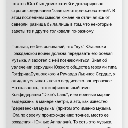
штатов Юга был демократией и декларировал
строгое следование "заветам отцов-основателей". В
этом последнем смысле южане не отличались от
северян; разница была лишь в том, что некоторые
заветы те и другие толковали по-разному.
Полагая, не без оснований, что "дух" Юга эпохи
Гражданской войны должна передавать его боевая
музыка, я захотел с ней познакомиться. Зная об
увлечении верхушки Южного общества героями типа
ГотфридаБульонского и Ричарда Львиное Сердце, я
ожидал услышать нечто вердиевско-вагнеровское.
Но оказалось, что и официальный гимн
Конфедерации "Dixie's Land", и ее военные марши
выдержаны в манере кантри, а это, как известно,
"деревенская музыка" (притом это именно музыка
Юга по своему происхождению; точнее, место ее
рождения - Южные Аппалачи). То есть это музыка,