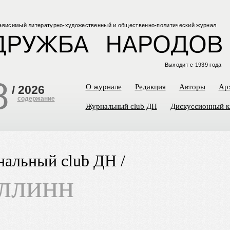
ависимый
литературно-художественный
и общественно-политический
журнал
Выходит с 1939 года
8
О журнале
Редакция
Авторы
Ар
/
2026
содержание
Журнальный club ДН
Дискуссионный к
альный club ДН /
ллинн