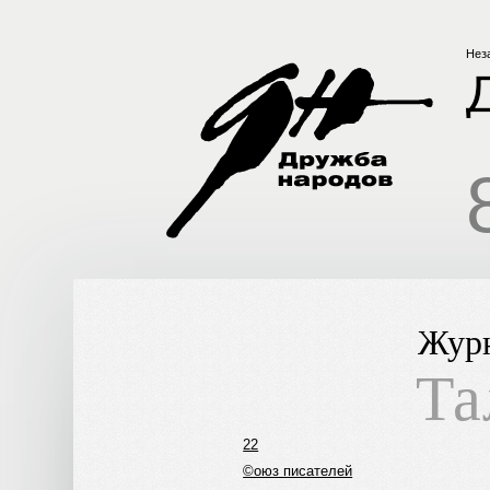
Нез
Журн
Та
22
©оюз писателей