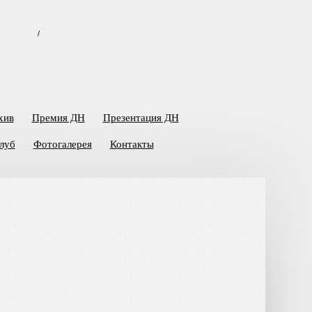
/
хив
Премия ДН
Презентация ДН
луб
Фотогалерея
Контакты