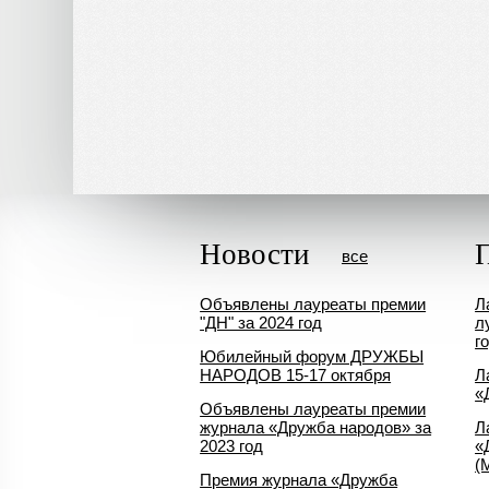
Новости
все
Объявлены лауреаты премии
Л
"ДН" за 2024 год
л
г
Юбилейный форум ДРУЖБЫ
НАРОДОВ 15-17 октября
Л
«
Объявлены лауреаты премии
журнала «Дружба народов» за
Л
2023 год
«
(
Премия журнала «Дружба