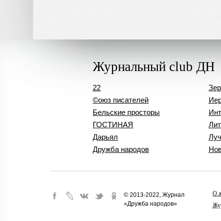
Журнальный club ДН
22
Зер
©оюз писателей
Иер
Бельские просторы
Инт
ГОСТИНАЯ
Лит
Дарьял
Лу
Дружба народов
Нов
О 
© 2013-2022, Журнал
«Дружба народов»
Жу