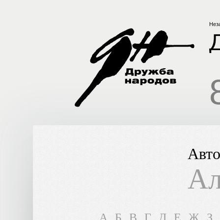
Нез
Авто
Ал
A
Б
В
Г
Д
Е
Ж
З