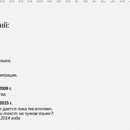
ий:
тошка.
играции.
009 г.
тва
015 г.
 дается пока писателям».
и текст на чужом языке?:
2014 года