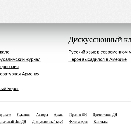
Дискуссионный к
кало
Русский язык в современном 
усалимский журнал
Нерон высадился в Америке
ерпоэзия
ературная Армения
ч
ый Берег
журнале
Редакция
Авторы
Архив
Премия ДН
Презентация ДН
рнальный club ДН
Дискуссионный клуб
Фотогалерея
Контакты