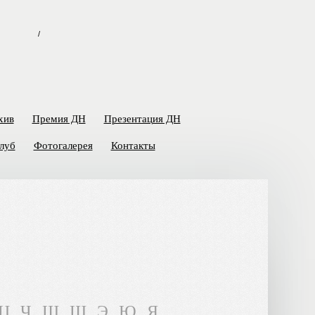
/
хив
Премия ДН
Презентация ДН
луб
Фотогалерея
Контакты
Ц
Ч
Ш
Щ
Э
Ю
Я