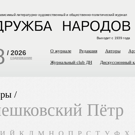
ависимый
литературно-художественный
и общественно-политический
журнал
Выходит с 1939 года
8
О журнале
Редакция
Авторы
Ар
/
2026
содержание
Журнальный club ДН
Дискуссионный к
ры /
ешковский Пётр
И
Й
К
Л
М
Н
О
П
Р
С
Т
У
Ф
Х