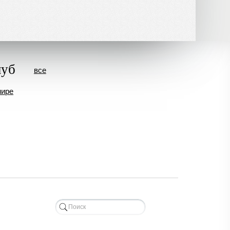
луб
все
мире