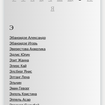
Я
Э
Эбаноидзе Александр
Эбаноидзе Игорь
Эверестова Анжелика
Эдлис Юлиу
Эзит Жанна
Элерс Кай
Элсберг Янис
Элтанг Лена
Эльчин
Эмин Геворг
Энгель Кристина
Эппель Асар