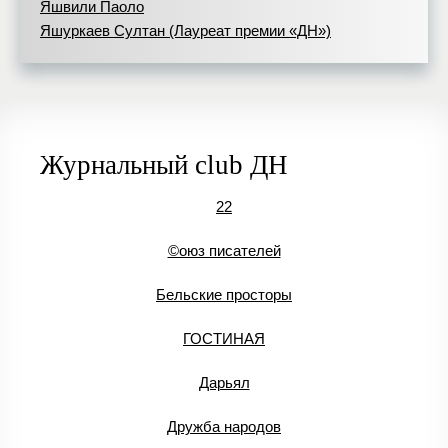
Яшвили Паоло
Яшуркаев Султан (Лауреат премии «ДН»)
Журнальный club ДН
22
©оюз писателей
Бельские просторы
ГОСТИНАЯ
Дарьял
Дружба народов