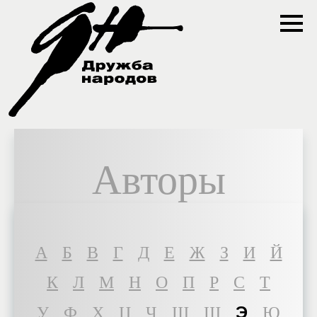
Авторы
A
Б
В
Г
Д
Е
Ж
З
И
Й
К
Л
М
Н
О
П
Р
С
Т
Э
У
Ф
Х
Ц
Ч
Ш
Щ
Ю