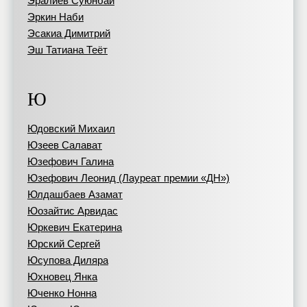
Эралиев Суюнбай
Эркин Наби
Эсакиа Димитрий
Эш Татиана Теёт
Ю
Юдовский Михаил
Юзеев Салават
Юзефович Галина
Юзефович Леонид (Лауреат премии «ДН»)
Юлдашбаев Азамат
Юозайтис Арвидас
Юркевич Екатерина
Юрский Сергей
Юсупова Диляра
Юхновец Янка
Юченко Нонна