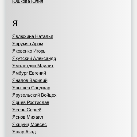
Юшкова Юлия
Я
Явлюхина Наталья
Яврумян Арам
Яковенко Игорь
Якутский Александр
Ямалетдин Маулит
Ямбург Евгений
Яналов Василий
Янышев Санджар
Ярузельский Войцех
Ярцев Ростислав
Ясень Сергей
Яснов Михаил
Яхшунц Мовсес
Яшар Азад