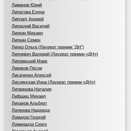
Лиманов Юрий
Липатова Елена
Липгарт Андрей
Липицкий Василий
Липкин Михаил
Липкин Семен
Липко Ольга (Лауреат премии "ДН")
Липневич Валерий (Лауреат премии «ДН»)
Липовецкий Марк
Лириков Песни
Лисаченко Алексей
Лиснянская Инна (Лауреат премии «ДН»)
Литвинова Наталия
Лифшиц Михаил
Лиханов Альберт
Логинова Надежда
Ломидзе Георгий
Ломинадзе Серго