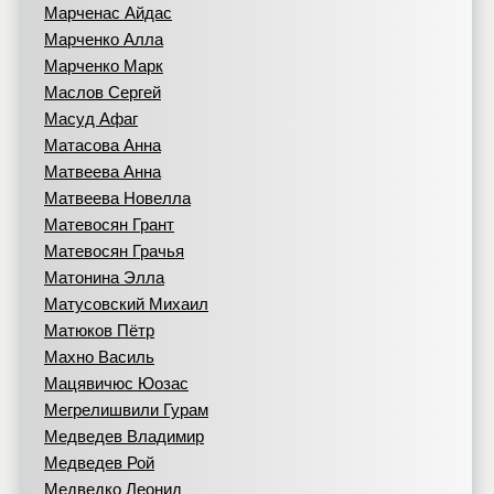
Марченас Айдас
Марченко Алла
Марченко Марк
Маслов Сергей
Масуд Афаг
Матасова Анна
Матвеева Анна
Матвеева Новелла
Матевосян Грант
Матевосян Грачья
Матонина Элла
Матусовский Михаил
Матюков Пётр
Махно Василь
Мацявичюс Юозас
Мегрелишвили Гурам
Медведев Владимир
Медведев Рой
Медведко Леонид