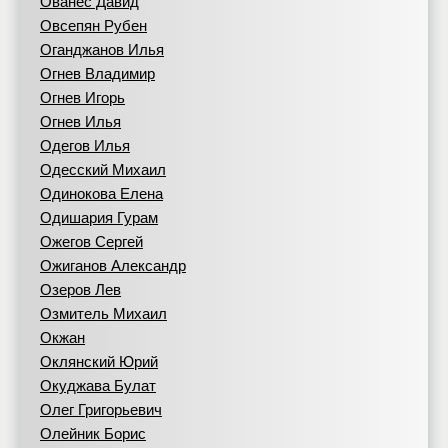
Ованес Давид
Овсепян Рубен
Оганджанов Илья
Огнев Владимир
Огнев Игорь
Огнев Илья
Одегов Илья
Одесский Михаил
Одинокова Елена
Одишария Гурам
Ожегов Сергей
Ожиганов Александр
Озеров Лев
Озмитель Михаил
Окжан
Оклянский Юрий
Окуджава Булат
Олег Григорьевич
Олейник Борис