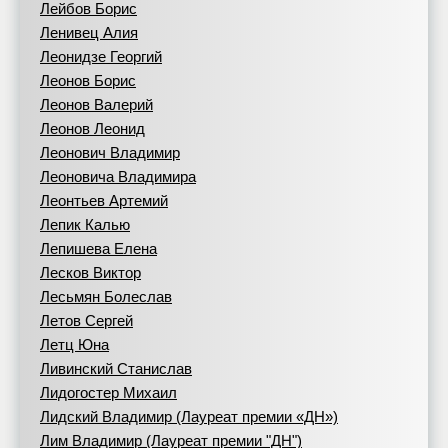
Лейбов Борис
Ленивец Алия
Леонидзе Георгий
Леонов Борис
Леонов Валерий
Леонов Леонид
Леонович Владимир
Леоновича Владимира
Леонтьев Артемий
Лепик Калью
Лепишева Елена
Лесков Виктор
Лесьмян Болеслав
Летов Сергей
Летц Юна
Ливинский Станислав
Лидогостер Михаил
Лидский Владимир (Лауреат премии «ДН»)
Лим Владимир (Лауреат премии "ДН")