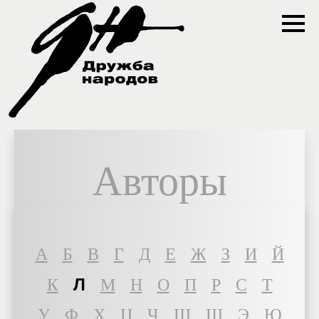
Авторы
A
Б
В
Г
Д
Е
Ж
З
И
Й
Л
К
М
Н
О
П
Р
С
Т
У
Ф
Х
Ц
Ч
Ш
Щ
Э
Ю