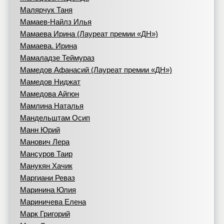
Малярчук Таня
Мамаев-Найлз Илья
Мамаева Ирина (Лауреат премии «ДН»)
Мамаева. Ирина
Мамаладзе Теймураз
Мамедов Афанасий (Лауреат премии «ДН»)
Мамедов Ниджат
Мамедова Айгюн
Мамлина Наталья
Мандельштам Осип
Манн Юрий
Манович Лера
Мансуров Таир
Манукян Хачик
Маргиани Реваз
Маринина Юлия
Мариничева Елена
Марк Григорий