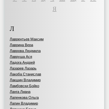
Я
Л
Лаврентьев Максим
Лаврина Вера
Лаврова Людмила
Лавруша Ася
Ладога Андрей
Лазарев Лазарь
Лакоба Станислав
Лакшин Владимир
Ламбовски Бойко
Ланга Лиана
Лапенкова Ольга
Лапин Владимир