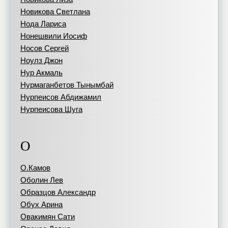
Новикова Светлана
Нода Лариса
Нонешвили Иосиф
Носов Сергей
Ноулз Джон
Нур Акмаль
Нурмаганбетов Тынымбай
Нурпеисов Абдижамил
Нурпеисова Шуга
О
О.Камов
Оболин Лев
Образцов Александр
Обух Арина
Овакимян Сати