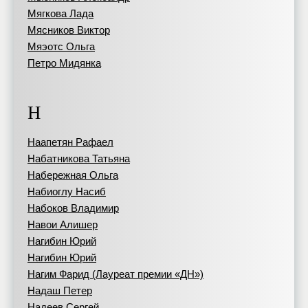
Мягкова Лада
Мясников Виктор
Мяэотс Ольга
Петро Мидянка
Н
Наапетян Рафаел
Набатникова Татьяна
Набережная Ольга
Набиоглу Насиб
Набоков Владимир
Навои Алишер
Нагибин Юрий
Нагибин Юрий
Нагим Фарид (Лауреат премии «ДН»)
Надаш Петер
Надеев Сергей