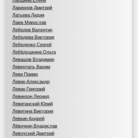
Лапшина Елена
Ларионов Дмитрий
Латьева Лидия
Лаюк Мирослав
Лебедев Валентин
Лебедева Виктория
Лебеденко Сергей
Лебёдушкина Ольга
Левашов Владимир
Левенталь Вадим
Леви Примо
Левин Александр
Левин Григорий
Левинзон Леонид
Левитанский Юрий
Левитина Виктория
Левкин Андрей
Лёвочкин Владислав
Левочский Дмитрий