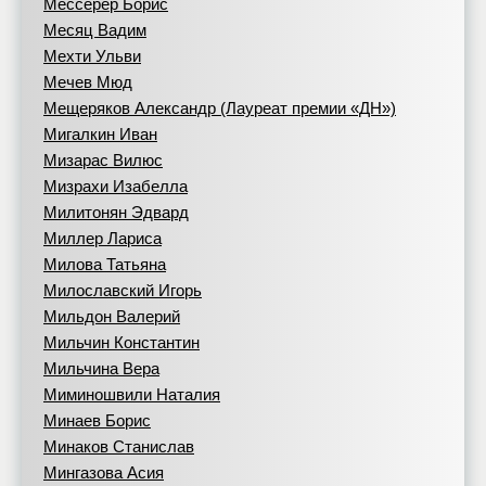
Мессерер Борис
Месяц Вадим
Мехти Ульви
Мечев Мюд
Мещеряков Александр (Лауреат премии «ДН»)
Мигалкин Иван
Мизарас Вилюс
Мизрахи Изабелла
Милитонян Эдвард
Миллер Лариса
Милова Татьяна
Милославский Игорь
Мильдон Валерий
Мильчин Константин
Мильчина Вера
Миминошвили Наталия
Минаев Борис
Минаков Станислав
Мингазова Асия