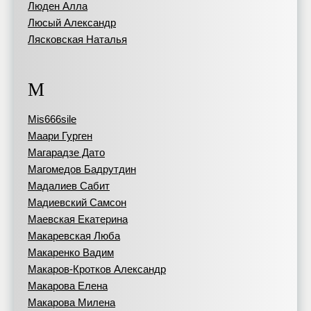
Люден Алла
Люсый Александр
Лясковская Наталья
М
Mis666sile
Маари Гурген
Магарадзе Дато
Магомедов Бадрутдин
Мадалиев Сабит
Мадиевский Самсон
Маевская Екатерина
Макаревская Люба
Макаренко Вадим
Макаров-Кротков Александр
Макарова Елена
Макарова Милена