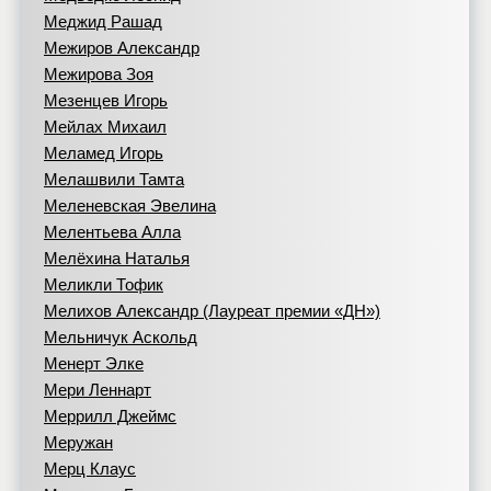
Меджид Рашад
Межиров Александр
Межирова Зоя
Мезенцев Игорь
Мейлах Михаил
Меламед Игорь
Мелашвили Тамта
Меленевская Эвелина
Мелентьева Алла
Мелёхина Наталья
Меликли Тофик
Мелихов Александр (Лауреат премии «ДН»)
Мельничук Аскольд
Менерт Элке
Мери Леннарт
Меррилл Джеймс
Меружан
Мерц Клаус