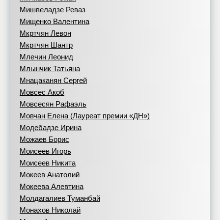
Мишвеладзе Реваз
Мищенко Валентина
Мкртчян Левон
Мкртчян Шантр
Млечин Леонид
Млынчик Татьяна
Мнацаканян Сергей
Мовсес Акоб
Мовсесян Рафаэль
Мовчан Елена (Лауреат премии «ДН»)
Модебадзе Ирина
Можаев Борис
Моисеев Игорь
Моисеев Никита
Мокеев Анатолий
Мокеева Алевтина
Молдагалиев Туманбай
Монахов Николай