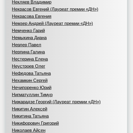
Некляев Владимир
Некрасов Евгений (Лауреат премии «ДН»)
Некрасова Евгения
Немзер Андрей (Лауреат премии «ДН»)
Немченко Гарий
Немыкина Диана
Нерлер Павел
Нерпина Галина
Нестерина Елена
Неустроев Олег
Нефедова Татьяна
Нехамкин Сергей
Нечипоренко Юрий
Нигматуллин Тимур
Нижарадзе Георгий (Лауреат премии «ДН»)
Никитин Алексей
Никитина Татьяна
Никифорович Григорий
Николаев Айсен