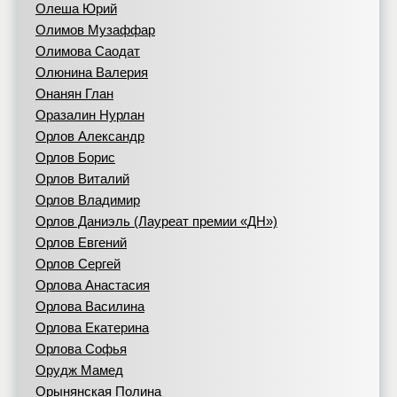
Олеша Юрий
Олимов Музаффар
Олимова Саодат
Олюнина Валерия
Онанян Глан
Оразалин Нурлан
Орлов Александр
Орлов Борис
Орлов Виталий
Орлов Владимир
Орлов Даниэль (Лауреат премии «ДН»)
Орлов Евгений
Орлов Сергей
Орлова Анастасия
Орлова Василина
Орлова Екатерина
Орлова Софья
Орудж Мамед
Орынянская Полина