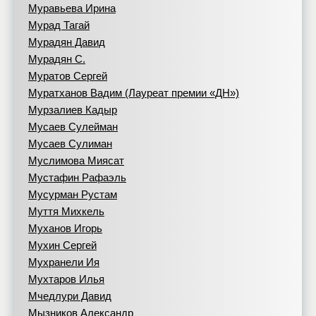
Муравьева Ирина
Мурад Тагай
Мурадян Давид
Мурадян С.
Муратов Сергей
Муратханов Вадим (Лауреат премии «ДН»)
Мурзалиев Кадыр
Мусаев Сулейман
Мусаев Сулиман
Муслимова Миясат
Мустафин Рафаэль
Мусурман Рустам
Муття Михкель
Муханов Игорь
Мухин Сергей
Мухранели Ия
Мухтаров Илья
Мчедлури Давид
Мызников Александр