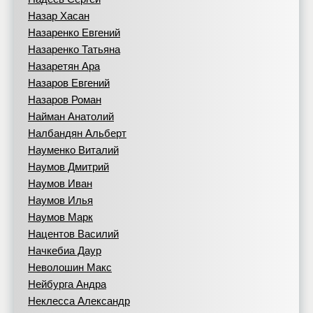
Назар Хасан
Назаренко Евгений
Назаренко Татьяна
Назаретян Ара
Назаров Евгений
Назаров Роман
Найман Анатолий
Налбандян Альберт
Науменко Виталий
Наумов Дмитрий
Наумов Иван
Наумов Илья
Наумов Марк
Нацентов Василий
Начкебиа Даур
Неволошин Макс
Нейбурга Андра
Неклесса Александр