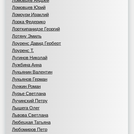
Ломовцев Андрей
Ломовцев Юрий
Ломоури Ираклий
Лорка Федерико
Лорткипанидзе Георгий
Лотяну Эмиль
Лоуренс Давид Герберт
Лоуренс Т.
Лугинов Николай
Лужбина Анна
Лукьянин Валентин
Лукьянов Герман
Лункин Роман
Лурье Светлана
Лучинский Петру
Лышега Олег
Львова Светлана
Любецкая Татьяна
Любомиров Петр