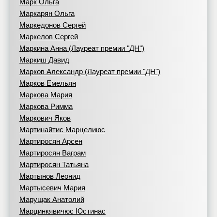
Марк Ольга
Маркарян Ольга
Маркедонов Сергей
Маркелов Сергей
Маркина Анна (Лауреат премии "ДН")
Маркиш Давид
Марков Александр (Лауреат премии "ДН")
Марков Емельян
Маркова Мария
Маркова Римма
Маркович Яков
Мартинайтис Марцелиюс
Мартиросян Арсен
Мартиросян Ваграм
Мартиросян Татьяна
Мартынов Леонид
Мартысевич Мария
Марущак Анатолий
Марцинкявичюс Юстинас