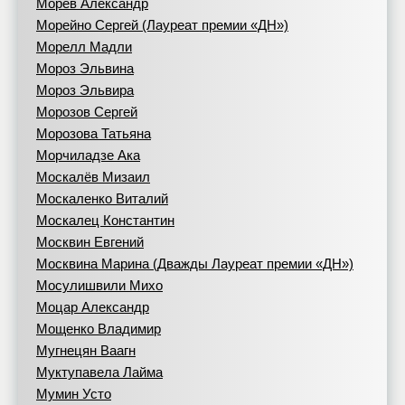
Морев Александр
Морейно Сергей (Лауреат премии «ДН»)
Морелл Мадли
Мороз Эльвина
Мороз Эльвира
Морозов Сергей
Морозова Татьяна
Морчиладзе Ака
Москалёв Мизаил
Москаленко Виталий
Москалец Константин
Москвин Евгений
Москвина Марина (Дважды Лауреат премии «ДН»)
Мосулишвили Михо
Моцар Александр
Мощенко Владимир
Мугнецян Ваагн
Муктупавела Лайма
Мумин Усто