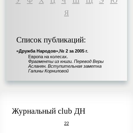
У
Ф
Х
Ц
Ч
Ш
Щ
Э
Ю
Я
Список публикаций:
«Дружба Народов»,№ 2 за 2005 г.
Европа на колесах.
Фрагменты из книги. Перевод Веры
Асланян. Вступительная заметка
Галины Корниловой
Журнальный club ДН
22