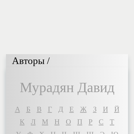
Авторы /
Мурадян Давид
A
Б
В
Г
Д
Е
Ж
З
И
Й
К
Л
М
Н
О
П
Р
С
Т