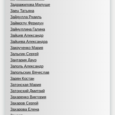
Задражилова Милуше
Заец Татьяна
Зайдулла Ркаиль
Займоглу Феридун
Зайнуллина Галина
Зайцев Александр
Зайцева Александра
Закрученко Мария
Залыгин Сергей
Зантария Даур
Заполь Александр
Запольских Вячеслав
Зарян Костан
Затонская Мария
Затонский Дмитрий
Захаренко Виктория
Захаров Сергей
Захарова Елена