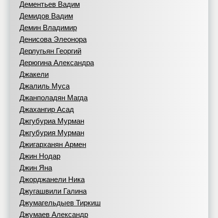
Дементьев Вадим
Демидов Вадим
Демин Владимир
Денисова Элеонора
Дерлугьян Георгий
Дерюгина Александра
Джакели
Джалиль Муса
Джанполадян Магда
Джахангир Асад
Джгубуриа Мурман
Джгубурия Мурман
Джигарханян Армен
Джин Нодар
Джин Яна
Джорджанели Ника
Джугашвили Галина
Джумагельдыев Тиркиш
Джумаев Александр