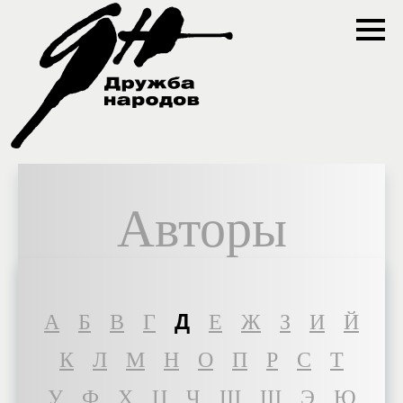
Авторы
Д
A
Б
В
Г
Е
Ж
З
И
Й
К
Л
М
Н
О
П
Р
С
Т
У
Ф
Х
Ц
Ч
Ш
Щ
Э
Ю