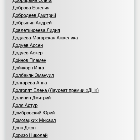
Добрицына Ольга
Доброва Евгения
Добродеев Дмитрий
Добрынин Андрей
Довлеткиреева Лидия
Додаева-Магарская Анжелика
Додуев Арсен
Додуев Аскер
Дойнов Пламен
Дойчкорн Инга
Долбакян Эмануил
Долгарева Анна
Долгопят Елена (Лауреат премии «ДН»)
Долинин Дмитрий
Доля Артур
Домбровский Юрий
Домогацких Михаил
Донн Джон
Доризо Николай