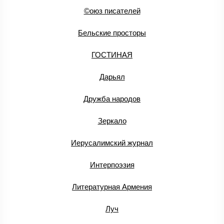
©оюз писателей
Бельские просторы
ГОСТИНАЯ
Дарьял
Дружба народов
Зеркало
Иерусалимский журнал
Интерпоэзия
Литературная Армения
Луч