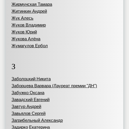
Жирмунская Тамара
Житинкин Андрей
Жук Алесь
Жуков Владимир
Жуков Юрий
Жукова Алёна
Жумагулов Ербол
З
Заболоцкий Никита
Заборцева Варвара (Лауреат премии "ДН")
Забужко Оксана
Завадский Евгений
Завтур Андрей
Завьялов Сергей
Загрибельный Александр
Задирко Екатерина