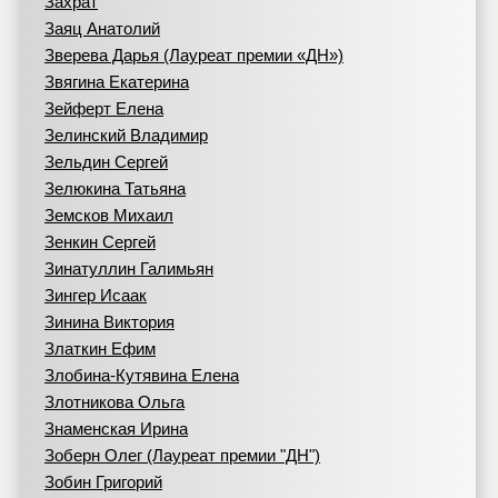
Захрат
Заяц Анатолий
Зверева Дарья (Лауреат премии «ДН»)
Звягина Екатерина
Зейферт Елена
Зелинский Владимир
Зельдин Сергей
Зелюкина Татьяна
Земсков Михаил
Зенкин Сергей
Зинатуллин Галимьян
Зингер Исаак
Зинина Виктория
Златкин Ефим
Злобина-Кутявина Елена
Злотникова Ольга
Знаменская Ирина
Зоберн Олег (Лауреат премии "ДН")
Зобин Григорий