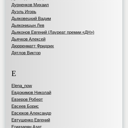
Дурненков Михаил
Дуэль Игорь
Дьяковецкий Вадим
Дьяконицын Лев
Дьяконов Евгений (Лауреат премии «ДН»)
Дьячков Алексей
Дюрренматт Фридрих
Дятлов Виктор
Е
Elena_now
Евдокимов Николай
Евзеров Роберт
Евсеев Борис
Евсюков Александр
Евтушенко Евгений
Егиазарян Азат