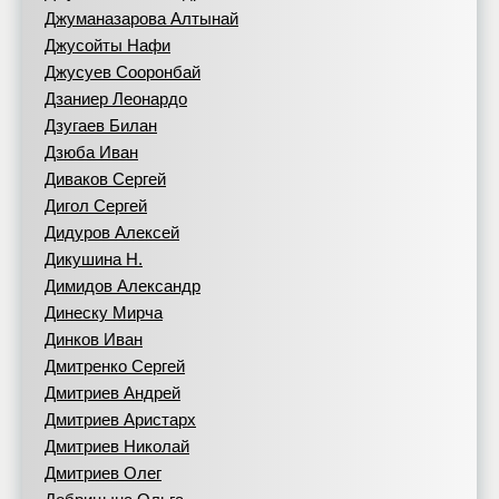
Джуманазарова Алтынай
Джусойты Нафи
Джусуев Сооронбай
Дзаниер Леонардо
Дзугаев Билан
Дзюба Иван
Диваков Сергей
Дигол Сергей
Дидуров Алексей
Дикушина Н.
Димидов Александр
Динеску Мирча
Динков Иван
Дмитренко Сергей
Дмитриев Андрей
Дмитриев Аристарх
Дмитриев Николай
Дмитриев Олег