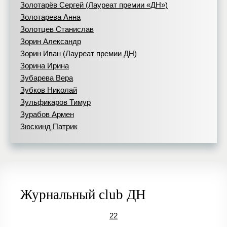
Золотарёв Сергей (Лауреат премии «ДН»)
Золотарева Анна
Золотцев Станислав
Зорин Александр
Зорин Иван (Лауреат премии ДН)
Зорина Ирина
Зубарева Вера
Зубков Николай
Зульфикаров Тимур
Зурабов Армен
Зюскинд Патрик
Журнальный club ДН
22