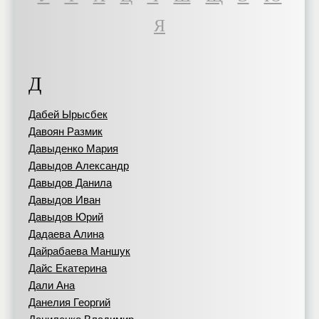
Я
Д
Дабей Ырысбек
Давоян Размик
Давыденко Мария
Давыдов Александр
Давыдов Данила
Давыдов Иван
Давыдов Юрий
Дадаева Алина
Дайрабаева Маншук
Дайс Екатерина
Дали Ана
Данелия Георгий