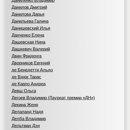
Даниленко Владимир
Данилов Дмитрий
Данилова Дарья
Данильева Галина
Данишевский Илья
Данченко Елена
Дашевская Нина
Дашкевич Валерий
Двин Фриденга
Дворников Евгений
де Бенедетти Альдо
де Вдюк Тарас
де Карло Андреа
Девш Ольга
Дегоев Владимир (Лауреат премии «ДН»)
Декина Женя
Делаланд Надя
Делба Владимир
Дельтман Дэн