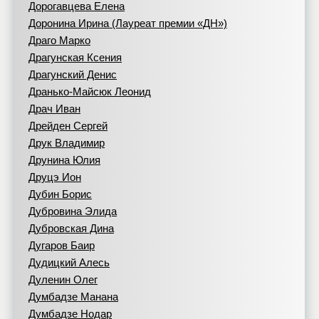
Дорогавцева Елена
Доронина Ирина (Лауреат премии «ДН»)
Драго Марко
Драгунская Ксения
Драгунский Денис
Дранько-Майсюк Леонид
Драч Иван
Дрейден Сергей
Друк Владимир
Друнина Юлия
Друцэ Ион
Дубин Борис
Дубровина Элида
Дубровская Дина
Дугаров Баир
Дудицкий Алесь
Дуленин Олег
Думбадзе Манана
Думбадзе Нодар