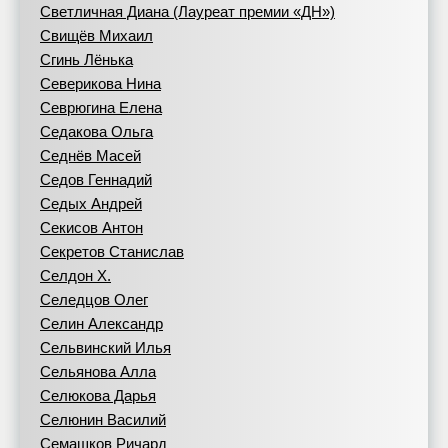
Светличная Диана (Лауреат премии «ДН»)
Свищёв Михаил
Сгинь Лёнька
Северикова Нина
Севрюгина Елена
Седакова Ольга
Седнёв Масей
Седов Геннадий
Седых Андрей
Секисов Антон
Секретов Станислав
Селдон Х.
Селедцов Олег
Селин Александр
Сельвинский Илья
Сельянова Алла
Селюкова Дарья
Селюнин Василий
Семашков Ричард