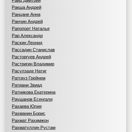
Райц Дмитрий
Ракша Андрей
Ранцане Анна
Ранчин Андрей
Рапопорт Наталья
Рар Александр
Раскин Леонид
Рассадин Станислав
Расторгуев Андрей
Растригин Владимир
Расулзаде Натиг
Ратгауз Грейнем
Ратиани Звиад
Ратникова Екатерина
Раушанов Есенгали
Рахаева Юлия
Рахманин Борис
Рахмат Рахимжон
Рахматуллин Рустам