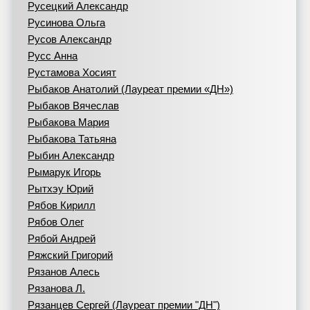
Русецкий Александр
Русинова Ольга
Русов Александр
Русс Анна
Рустамова Хосият
Рыбаков Анатолий (Лауреат премии «ДН»)
Рыбаков Вячеслав
Рыбакова Мария
Рыбакова Татьяна
Рыбин Александр
Рымарук Игорь
Рытхэу Юрий
Рябов Кирилл
Рябов Олег
Рябой Андрей
Ряжский Григорий
Рязанов Алесь
Рязанова Л.
Рязанцев Сергей (Лауреат премии "ДН")