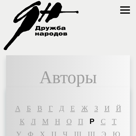
Авторы
A
Б
В
Г
Д
Е
Ж
З
И
Й
Р
К
Л
М
Н
О
П
С
Т
У
Ф
Х
Ц
Ч
Ш
Щ
Э
Ю