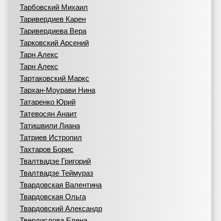
Тарбовский Михаил
Таривердиев Карен
Таривердиева Вера
Тарковский Арсений
Тарн Алекс
Тарн Алекс
Тартаковский Маркс
Тархан-Моурави Нина
Татаренко Юрий
Татевосян Анаит
Татишвили Лиана
Татриев Истропил
Тахтаров Борис
Твалтвадзе Григорий
Твалтвадзе Теймураз
Твардовская Валентина
Твардовская Ольга
Твардовский Александр
Твердислова Елена