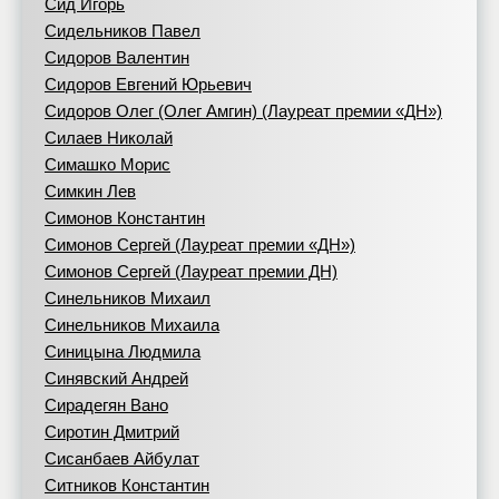
Сид Игорь
Сидельников Павел
Сидоров Валентин
Сидоров Евгений Юрьевич
Сидоров Олег (Олег Амгин) (Лауреат премии «ДН»)
Силаев Николай
Симашко Морис
Симкин Лев
Симонов Константин
Симонов Сергей (Лауреат премии «ДН»)
Симонов Сергей (Лауреат премии ДН)
Синельников Михаил
Синельников Михаила
Синицына Людмила
Синявский Андрей
Сирадегян Вано
Сиротин Дмитрий
Сисанбаев Айбулат
Ситников Константин