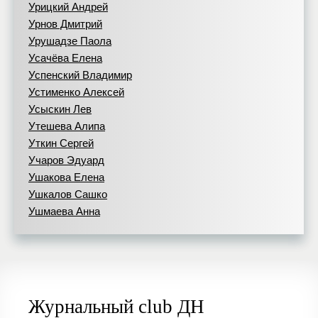
Урицкий Андрей
Урнов Дмитрий
Урушадзе Паола
Усачёва Елена
Успенский Владимир
Устименко Алексей
Усыскин Лев
Утешева Алипа
Уткин Сергей
Учаров Эдуард
Ушакова Елена
Ушкалов Сашко
Ушмаева Анна
Журнальный club ДН