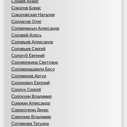
Созаев Ахмат
Соколов Борис
Соколовская Наталия
Солдатов Олег
Солженицын Александр
Соловей Алесь
Соловьев Александр
Соловьев Сергей
Сологуб Евгений
Соложенкина Светлана
Соломонашвили Бесо
Соломонов Артур
Солонович Евгений
Солоух Сергей
Солоухин Владимир
Сорокин Александр
Сорокотягин Денис
Сорочкин Владимир
Сотникова Татьяна