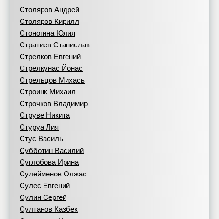
Столяров Андрей
Столяров Кирилл
Стоногина Юлия
Стратиев Станислав
Стрелков Евгений
Стрелкунас Йонас
Стрельцов Михась
Строинк Михаил
Строчков Владимир
Струве Никита
Стуруа Лия
Стус Василь
Субботин Василий
Суглобова Ирина
Сулейменов Олжас
Сулес Евгений
Сулин Сергей
Султанов Казбек