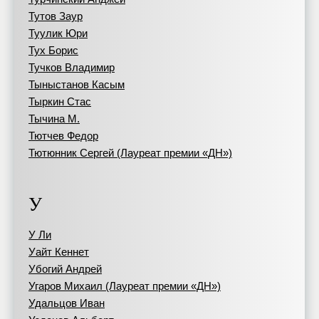
Тутов Заур
Туулик Юри
Тух Борис
Тучков Владимир
Тыныстанов Касым
Тыркин Стас
Тычина М.
Тютчев Федор
Тютюнник Сергей (Лауреат премии «ДН»)
У
У Ли
Уайт Кеннет
Убогий Андрей
Угаров Михаил (Лауреат премии «ДН»)
Удальцов Иван