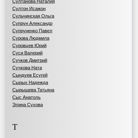
Султанова Наталия
Султон Исажон
Сульчинская Ольга
Супрун Александр
Супруненко Павел
Сурова Людмила
Суровцев Юрий
Суси Валерий
Сучков Дмитрий
Сучкова Ната
Сындуев Есугей
Сырых Надежда
Сырыщева Татьяна
Сыс Анатоль
Элина Сухова
Т