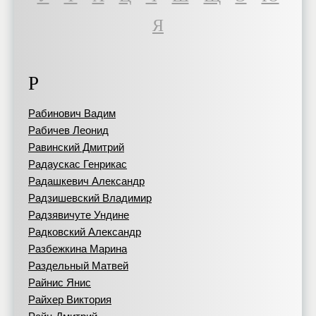
Я
Р
Рабинович Вадим
Рабичев Леонид
Равинский Дмитрий
Радаускас Генрикас
Радашкевич Александр
Радзишевский Владимир
Радзявичуте Ундине
Радковский Александр
Разбежкина Марина
Раздельный Матвей
Райнис Янис
Райхер Виктория