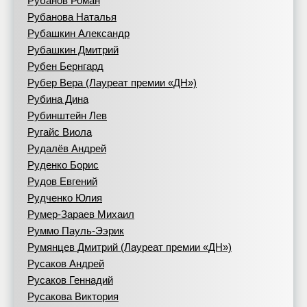
Рубанов Роман
Рубанова Наталья
Рубашкин Александр
Рубашкин Дмитрий
Рубен Бернгард
Рубер Вера (Лауреат премии «ДН»)
Рубина Дина
Рубинштейн Лев
Ругайс Виола
Рудалёв Андрей
Руденко Борис
Рудов Евгений
Рудченко Юлия
Румер-Зараев Михаил
Руммо Пауль-Ээрик
Румянцев Дмитрий (Лауреат премии «ДН»)
Русаков Андрей
Русаков Геннадий
Русакова Виктория