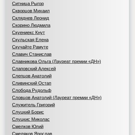
Ситница Рыгор
Скворцов Михаил
Скляднев Леонид
Скорино Людмила
Скуениекс Кнут
Скульская Елена
Скучайте Рамуте
Славич Станислав
Славникова Ольга (Лауреат премии «ДН»)
Слаповский Алексей
Слепцов Анатолий
Сливинский Остап
Слобода Рудольф
Словцов Анатолий (Лауреат премии «ДН»)
Служитель Григорий
Слуцкий Борис
Слуцкис Миколас
Смелков Юлий
Смеляков Ярослав