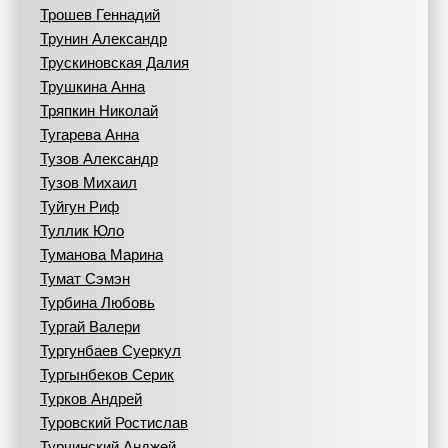
Трошев Геннадий
Трунин Александр
Трускиновская Далия
Трушкина Анна
Тряпкин Николай
Тугарева Анна
Тузов Александр
Тузов Михаил
Туйгун Риф
Туллик Юло
Туманова Марина
Тумат Сэмэн
Турбина Любовь
Тургай Валери
Тургунбаев Суеркул
Тургынбеков Серик
Турков Андрей
Туровский Ростислав
Турчинский Анджей