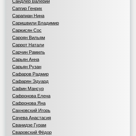
Сандлер Валерий
Сапгир Генрих
Сарапиан Нина
Саришвили Владимир
Саркисян Сос
Сароян Вильям
Саррот Натали
Сарчин Рамиль
Сарьян Анна
Сарьян Рузан
Сафаров Радмир
Сафарян Эдуард
Сафин Мансур
Сафронова Елена
Сафронова Яна
Сахновский Игорь
Сачева Анастасия
Сванидзе Гурам
Сваровский Фёдор