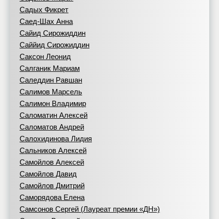
Садых Фикрет
Саед-Шах Анна
Сайид Сирожиддин
Саййид Сирожиддин
Саксон Леонид
Салганик Мариам
Саледдин Равшан
Салимов Марсель
Салимон Владимир
Саломатин Алексей
Саломатов Андрей
Салохидинова Лидия
Сальников Алексей
Самойлов Алексей
Самойлов Давид
Самойлов Дмитрий
Саморядова Елена
Самсонов Сергей (Лауреат премии «ДН»)