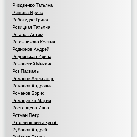
Риздвенко Татьяна
Ришина Ирина
Робакидзе Григол
Ровицкая Татьяна
Роганов Артём
Рогожникова Ксения
Родионов Андрей
Роднянская Ирина
Рожанский Михаил
Роз Паскаль
Романов Александр
Романов Андроник
Романов Борис
Романушко Мария
Ростовцева Инна
Ротман Пётр
Ртвелиашвили Зураб
Рубанов Андрей