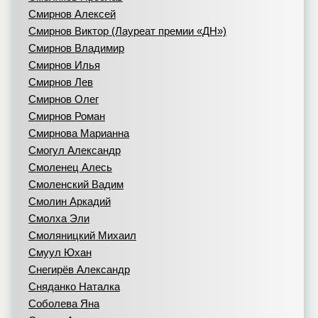
Смирнов Алексей
Смирнов Виктор (Лауреат премии «ДН»)
Смирнов Владимир
Смирнов Илья
Смирнов Лев
Смирнов Олег
Смирнов Роман
Смирнова Марианна
Смогул Александр
Смоленец Алесь
Смоленский Вадим
Смолин Аркадий
Смолха Эли
Смоляницкий Михаил
Смуул Юхан
Снегирёв Александр
Сняданко Наталка
Соболева Яна