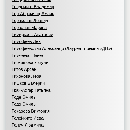
Тендряков Владимир
Тер-Абрамянц Амаяк
Теракопян Леонид
Тервонен Марина
Тимиркаев Анатолий
Тимофеев Лев
Тимофеевский Александр (Лауреат премии «ДН»)
Тимченко Павел
Тиркишова Язгуль
Титов Арсен
Тихонова Лера
Тишков Валерий
Ткач-Ахгар Татьяна
Тоде Эмиль
Тодэ Эмиль
Токарева Виктория
Толейките Иева
Толич Людмила