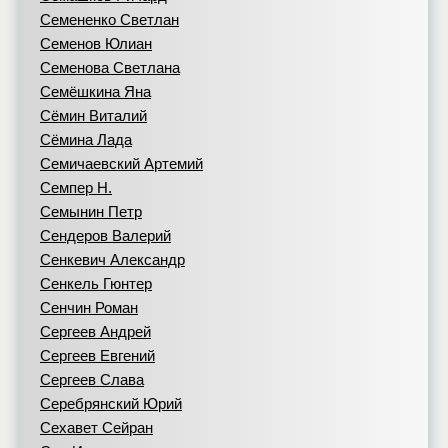
Семененко Светлан
Семенов Юлиан
Семенова Светлана
Семёшкина Яна
Сёмин Виталий
Сёмина Лада
Семичаевский Артемий
Семпер Н.
Семынин Петр
Сендеров Валерий
Сенкевич Александр
Сенкель Гюнтер
Сенчин Роман
Сергеев Андрей
Сергеев Евгений
Сергеев Слава
Серебрянский Юрий
Сехавет Сейран