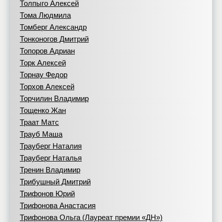
Толпыго Алексей
Тома Людмила
Томберг Александр
Тонконогов Дмитрий
Топоров Адриан
Торк Алексей
Торнау Федор
Торхов Алексей
Торчилин Владимир
Тощенко Жан
Траат Матс
Трауб Маша
Трауберг Наталия
Трауберг Наталья
Тренин Владимир
Трибушный Дмитрий
Трифонов Юрий
Трифонова Анастасия
Трифонова Ольга (Лауреат премии «ДН»)