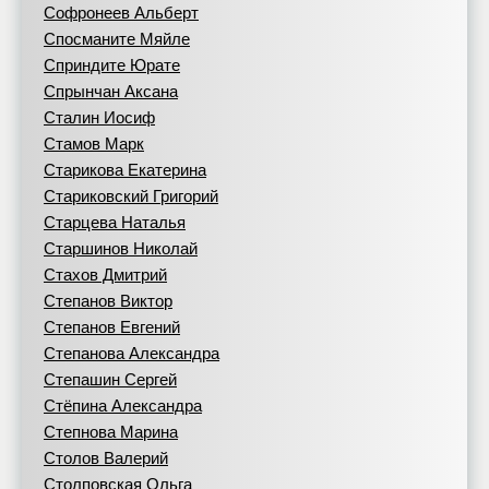
Софронеев Альберт
Спосманите Мяйле
Сприндите Юрате
Спрынчан Аксана
Сталин Иосиф
Стамов Марк
Старикова Екатерина
Стариковский Григорий
Старцева Наталья
Старшинов Николай
Стахов Дмитрий
Степанов Виктор
Степанов Евгений
Степанова Александра
Степашин Сергей
Стёпина Александра
Степнова Марина
Столов Валерий
Столповская Ольга