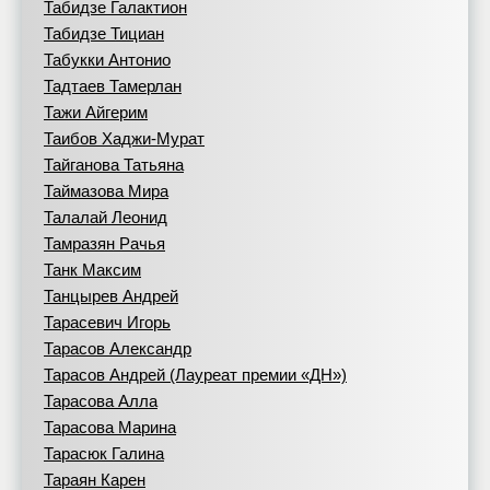
Табидзе Галактион
Табидзе Тициан
Табукки Антонио
Тадтаев Тамерлан
Тажи Айгерим
Таибов Хаджи-Мурат
Тайганова Татьяна
Таймазова Мира
Талалай Леонид
Тамразян Рачья
Танк Максим
Танцырев Андрей
Тарасевич Игорь
Тарасов Александр
Тарасов Андрей (Лауреат премии «ДН»)
Тарасова Алла
Тарасова Марина
Тарасюк Галина
Тараян Карен