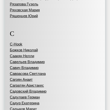
Рязапова Гузель
Ряховская Мария
Ряшенцев Юрий
С
C-Hook
Божков Николай
Саакян Нелли
Савельев Владимир
Савич Владимир
Саврасова Светлана
Сагоян Анаит
Сагратян Аристакес
Садовский Владимир
Садулаев Герман
Садур Екатерина
Садыков Марат