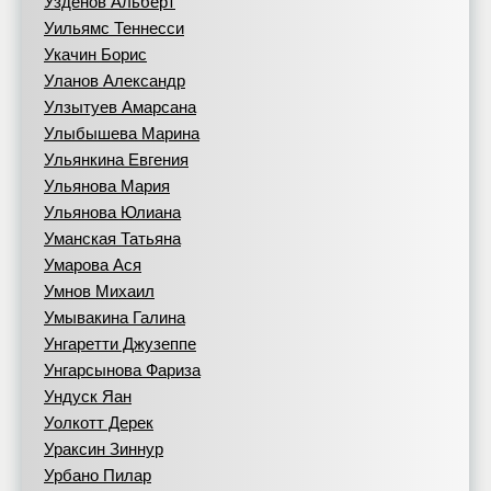
Узденов Альберт
Уильямс Теннесси
Укачин Борис
Уланов Александр
Улзытуев Амарсана
Улыбышева Марина
Ульянкина Евгения
Ульянова Мария
Ульянова Юлиана
Уманская Татьяна
Умарова Ася
Умнов Михаил
Умывакина Галина
Унгаретти Джузеппе
Унгарсынова Фариза
Ундуск Яан
Уолкотт Дерек
Ураксин Зиннур
Урбано Пилар