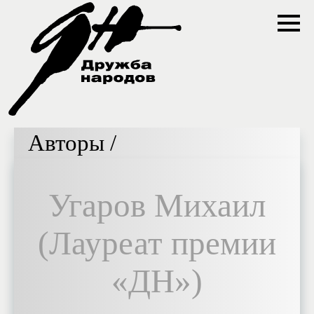
Авторы /
Угаров Михаил
(Лауреат премии
«ДН»)