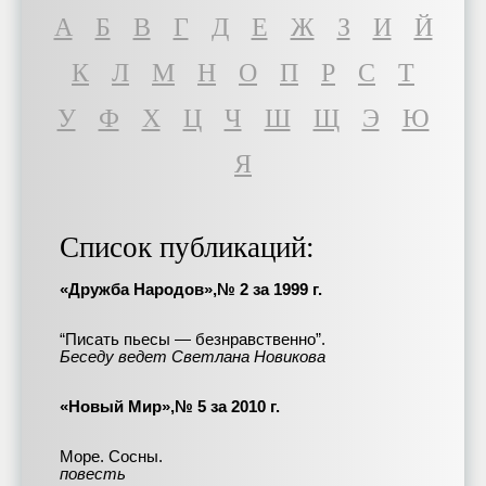
A
Б
В
Г
Д
Е
Ж
З
И
Й
К
Л
М
Н
О
П
Р
С
Т
У
Ф
Х
Ц
Ч
Ш
Щ
Э
Ю
Я
Список публикаций:
«Дружба Народов»,№ 2 за 1999 г.
“Писать пьесы — безнравственно”.
Беседу ведет Светлана Новикова
«Новый Мир»,№ 5 за 2010 г.
Море. Сосны.
повесть