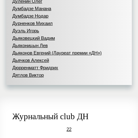
Дуленин Олег
Думбадзе Манана
Думбадзе Нодар
Дурненков Михаил
Дуэль Игорь
Дьяковецкий Вадим
Дьяконицын Лев
Дьяконов Евгений (Лауреат премии «ДН»)
Дьячков Алексей
Дюрренматт Фридрих
Дятлов Виктор
Журнальный club ДН
22