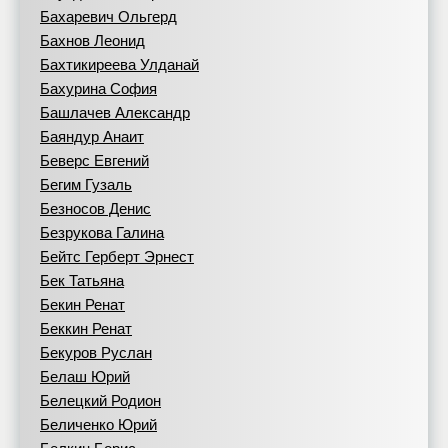
Бахаревич Ольгерд
Бахнов Леонид
Бахтикиреева Улданай
Бахурина София
Башлачев Александр
Баяндур Анаит
Беверс Евгений
Бегим Гузаль
Безносов Денис
Безрукова Галина
Бейтс Герберт Эрнест
Бек Татьяна
Бекин Ренат
Беккин Ренат
Бекуров Руслан
Белаш Юрий
Белецкий Родион
Беличенко Юрий