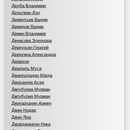
Делба Владимир
Дельтман Дэн
Дементьев Вадим
Демидов Вадим
Демин Владимир
Денисова Элеонора
Дерлугьян Георгий
Дерюгина Александра
Джакели
Джалиль Муса
Джанполадян Магда
Джахангир Асад
Джгубуриа Мурман
Джгубурия Мурман
Джигарханян Армен
Джин Нодар
Джин Яна
Джорджанели Ника