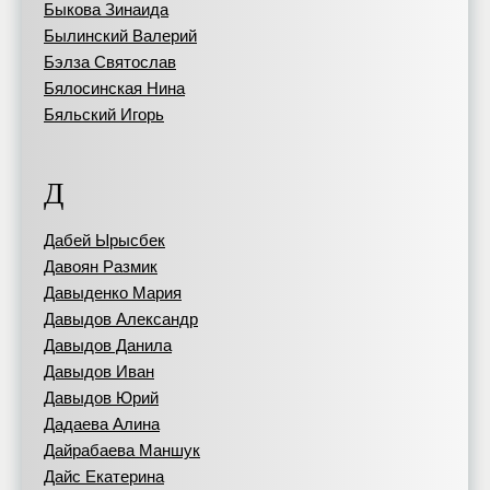
Быкова Зинаида
Былинский Валерий
Бэлза Святослав
Бялосинская Нина
Бяльский Игорь
Д
Дабей Ырысбек
Давоян Размик
Давыденко Мария
Давыдов Александр
Давыдов Данила
Давыдов Иван
Давыдов Юрий
Дадаева Алина
Дайрабаева Маншук
Дайс Екатерина