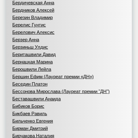
Бердичевская Анна
Бердников Алексей
Березин Владимир
Берелис Гунтис
Берелович Алексис
Берзер Анна
Берзиньш Улдис
Бериташвили Давид
Бернацкая Марина
Берошвили Лейла
Бершин Ефим (Лауреат премии «ДН»)
Беседин Платон
Бессонова Мирослава (Лауреат премии "ДН")
Беставашвили Анаида
Бибиков Борис
Бикбаев Равиль
Бильченко Евгения
Бирман Дмитрий
Бирчакова Наталия