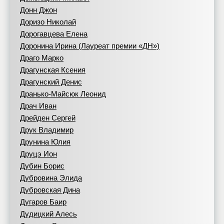
Донн Джон
Доризо Николай
Дорогавцева Елена
Доронина Ирина (Лауреат премии «ДН»)
Драго Марко
Драгунская Ксения
Драгунский Денис
Дранько-Майсюк Леонид
Драч Иван
Дрейден Сергей
Друк Владимир
Друнина Юлия
Друцэ Ион
Дубин Борис
Дубровина Элида
Дубровская Дина
Дугаров Баир
Дудицкий Алесь