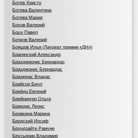
Ботев Христо
Ботева Валентина
Ботева Мария
Бохов Валерий
Боцу Павел
Бочков Валерий
Бояшов Илья (Лауреат премии «ДН»)
Брагинский Александр
Бразджионис Бернардас
Бразджонис Бернардас
Бразюнас Владас
Брайсон Билл
Брейдо Евгений
Брейнингер Ольга
Бриедис Леонс
Бровкина Марина
Бродский Иосиф
Брундзайте Рамуне
Брусьянин Владимир