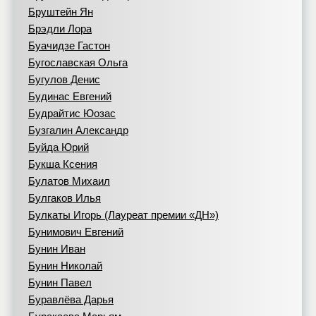
Бруштейн Ян
Брэдли Лора
Буачидзе Гастон
Бугославская Ольга
Бугулов Денис
Будинас Евгений
Будрайтис Юозас
Бузгалин Александр
Буйда Юрий
Букша Ксения
Булатов Михаил
Булгаков Илья
Булкаты Игорь (Лауреат премии «ДН»)
Бунимович Евгений
Бунин Иван
Бунин Николай
Бунин Павел
Буравлёва Дарья