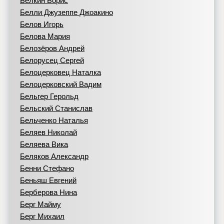
Белкин Борис
Белли Джузеппе Джоакино
Белов Игорь
Белова Мария
Белозёров Андрей
Белорусец Сергей
Белоцерковец Наталка
Белоцерковский Вадим
Бельгер Герольд
Бельский Станислав
Бельченко Наталья
Беляев Николай
Беляева Вика
Беляков Александр
Бенни Стефано
Беньяш Евгений
Берберова Нина
Берг Майму
Берг Михаил