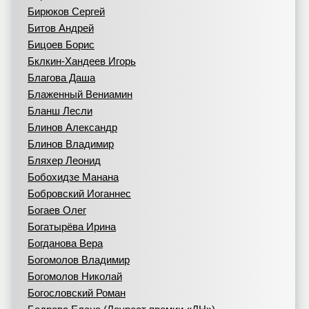
Бирюков Сергей
Битов Андрей
Бицоев Борис
Бклкин-Хандеев Игорь
Благова Даша
Блаженный Вениамин
Бланш Лесли
Блинов Александр
Блинов Владимир
Бляхер Леонид
Бобохидзе Манана
Бобровский Иоганнес
Богаев Олег
Богатырёва Ирина
Богданова Вера
Богомолов Владимир
Богомолов Николай
Богословский Роман