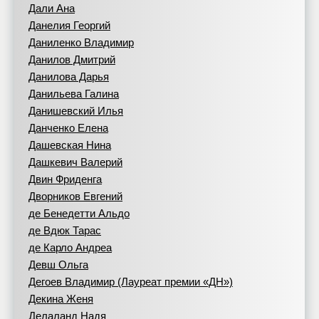
Дали Ана
Данелия Георгий
Даниленко Владимир
Данилов Дмитрий
Данилова Дарья
Данильева Галина
Данишевский Илья
Данченко Елена
Дашевская Нина
Дашкевич Валерий
Двин Фриденга
Дворников Евгений
де Бенедетти Альдо
де Вдюк Тарас
де Карло Андреа
Девш Ольга
Дегоев Владимир (Лауреат премии «ДН»)
Декина Женя
Делаланд Надя