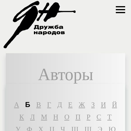
Авторы
Б
A
В
Г
Д
Е
Ж
З
И
Й
К
Л
М
Н
О
П
Р
С
Т
У
Ф
Х
Ц
Ч
Ш
Щ
Э
Ю