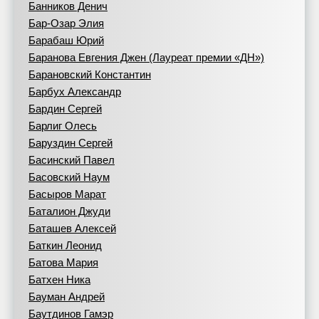
Банников Денич
Бар-Озар Элия
Барабаш Юрий
Баранова Евгения Джен (Лауреат премии «ДН»)
Барановский Константин
Барбух Александр
Бардин Сергей
Барлиг Олесь
Баруздин Сергей
Басинский Павел
Басовский Наум
Басыров Марат
Баталион Джуди
Баташев Алексей
Баткин Леонид
Батова Мария
Батхен Ника
Бауман Андрей
Баутдинов Гамэр