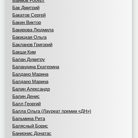
Баимов Роберт
Бак Дмитрий
Бакатов Сергей
Бакин Виктор
Бакирова Людмила
Бакицкая Ольга
Бакланов Григорий
Бакши Ким
Балан Думитру
Баландина Екатерина
Балдано Марина
Балдано Марина
Балин Александр
Балин Денис
Балл Георгий
Балла Ольга (Лауреат премии «ДН»)
Бальмина Рита
Балясный Борис
Банионис Донатас