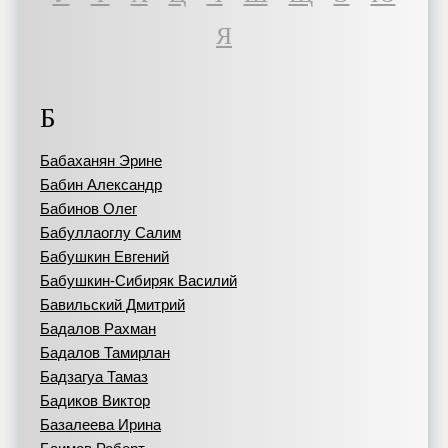
Я
Б
Бабаханян Эрине
Бабин Александр
Бабинов Олег
Бабуллаоглу Салим
Бабушкин Евгений
Бабушкин-Сибиряк Василий
Бавильский Дмитрий
Бадалов Рахман
Бадалов Тамирлан
Бадзагуа Тамаз
Бадиков Виктор
Базалеева Ирина