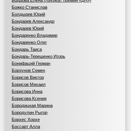
Бодрова Елена (Лауреат премии «ДН»)
Божко Станислав
Болдырев Юрий
Бондарев Александр
Бондарев Юрий
Бондаренко Владимир
Бондаренко Олег
Бондарь Таиса
Бондарь-Терещенко Игорь
Бонифаций Герман
Борзунов Семен
Борисов Виктор
Борисов Михаил
Борисова Инна
Борисова Ксения
Бородицкая Марина
Бородулин Рыгор
Борхес Хорхе
Боссарт Алла