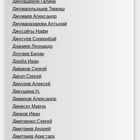
Джугашвили Галина
Джумагельдыев Тиркиш
Джумаев Александр
Джуманазарова Алтынай
Джусойты Нафи
Джусуев Сооронбай
Дзаниер Леонардо
Дзугаев Билан
Дзюба Иван
Диваков Сергей
Дигол Сергей
Дидуров Алексей
Дикушина Н.
Димидов Александр
Динеску Мирча
Динков Иван
Дмитренко Сергей
Дмитриев Андрей
Дмитриев Аристарх