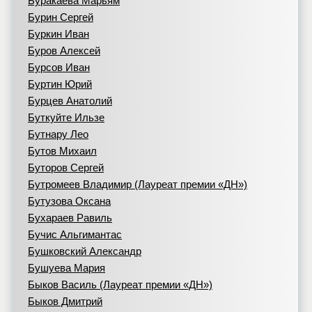
Буракаева Марьям
Бурин Сергей
Буркин Иван
Буров Алексей
Бурсов Иван
Буртин Юрий
Бурцев Анатолий
Буткуйте Ильзе
Бутнару Лео
Бутов Михаил
Буторов Сергей
Бутромеев Владимир (Лауреат премии «ДН»)
Бутузова Оксана
Бухараев Равиль
Бучис Альгимантас
Бушковский Александр
Бушуева Мария
Быков Василь (Лауреат премии «ДН»)
Быков Дмитрий