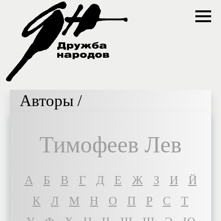
Авторы /
Тимофеев Лев
A
Б
В
Г
Д
Е
Ж
З
И
Й
К
Л
М
Н
О
П
Р
С
Т