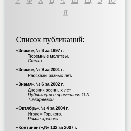
У
Ф
Х
Ц
Ч
Ш
Щ
Э
Ю
Я
Список публикаций:
«Знамя»,№ 8 за 1997 г.
Тюремные молитвы.
Стихи
«Знамя»,№ 9 за 2001 г.
Рассказы разных лет.
«Знамя»,№ 6 за 2002 г.
Дневник военных лет.
Публикация и примечания О.Л.
Тимофеевой
«Октябрь»,№ 4 за 2004 г.
Играем Горького.
Роман-хроника
«Континент»,№ 132 за 2007 г.