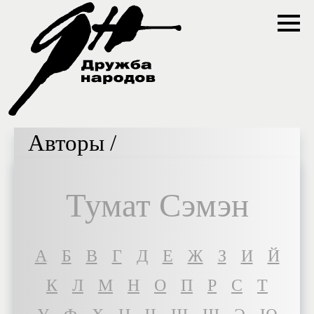
Авторы /
Тумат Сэмэн
A
Б
В
Г
Д
Е
Ж
З
И
Й
К
Л
М
Н
О
П
Р
С
Т