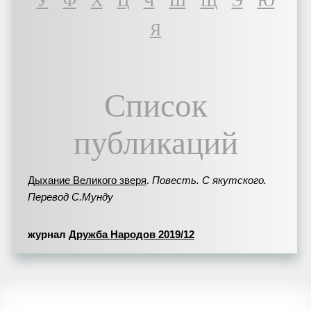
У
Ф
Х
Ц
Ч
Ш
Щ
Э
Ю
Я
Список
публикаций
Дыхание Великого зверя
.
Повесть. С якутского.
Перевод С.Мунду
журнал
Дружба Народов 2019/12