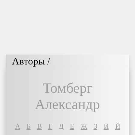
Авторы /
Томберг
Александр
A
Б
В
Г
Д
Е
Ж
З
И
Й