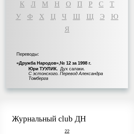
К
Л
М
Н
О
П
Р
С
Т
У
Ф
Х
Ц
Ч
Ш
Щ
Э
Ю
Я
Переводы:
«Дружба Народов»,№ 12 за 1998 г.
Юри ТУУЛИК.
Дух салаки.
С эстонского. Перевод Александра
Томберга
Журнальный club ДН
22