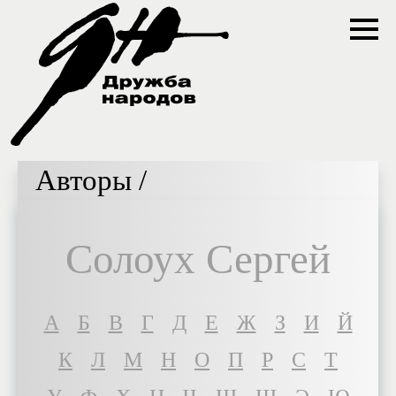
Авторы /
Солоух Сергей
A
Б
В
Г
Д
Е
Ж
З
И
Й
К
Л
М
Н
О
П
Р
С
Т