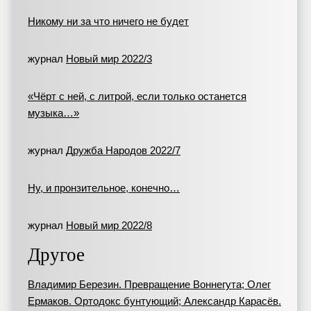
Никому ни за что ничего не будет
журнал
Новый мир 2022/3
«Чёрт с ней, с литрой, если только останется
музыка…»
журнал
Дружба Народов 2022/7
Ну, и пронзительное, конечно…
журнал
Новый мир 2022/8
Другое
Владимир Березин. Превращение Воннегута; Олег
Ермаков. Ортодокс бунтующий; Александр Карасёв.