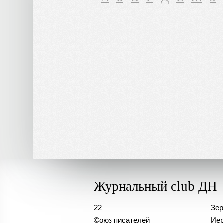
Журнальный club ДН
22
Зер
©оюз писателей
Иер