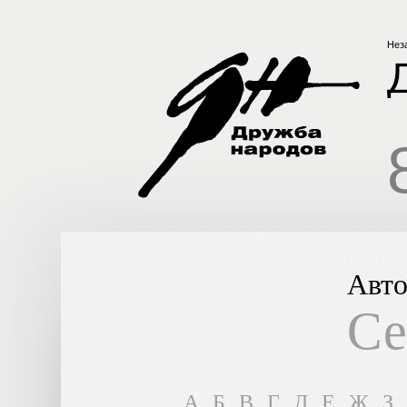
Нез
Авто
Се
A
Б
В
Г
Д
Е
Ж
З