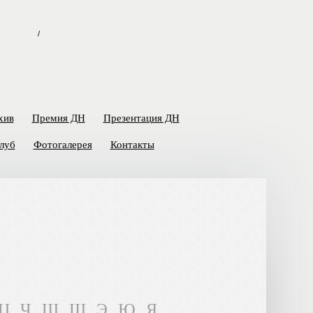
/
хив
Премия ДН
Презентация ДН
луб
Фотогалерея
Контакты
Ц
Ч
Ш
Щ
Э
Ю
Я