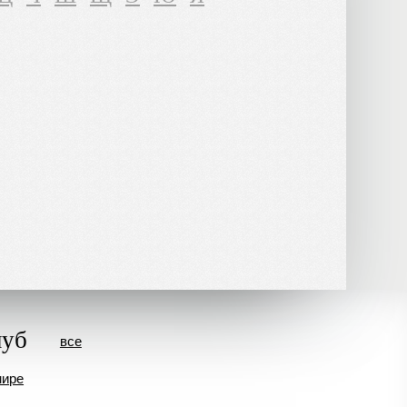
луб
все
мире