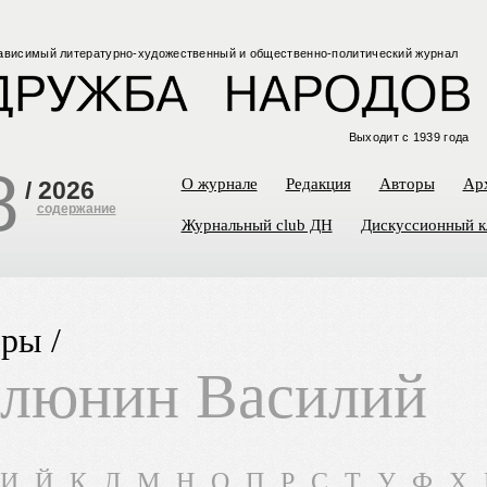
ависимый
литературно-художественный
и общественно-политический
журнал
Выходит с 1939 года
8
О журнале
Редакция
Авторы
Ар
/
2026
содержание
Журнальный club ДН
Дискуссионный к
ры /
люнин Василий
И
Й
К
Л
М
Н
О
П
Р
С
Т
У
Ф
Х