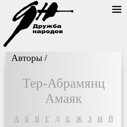
Авторы /
Тер-Абрамянц
Амаяк
A
Б
В
Г
Д
Е
Ж
З
И
Й