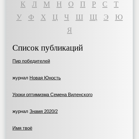
К
Л
М
Н
О
П
Р
С
Т
У
Ф
Х
Ц
Ч
Ш
Щ
Э
Ю
Я
Список публикаций
Пир победителей
журнал
Новая Юность
Уроки оптимизма Семена Виленского
журнал
Знамя 2020/2
Имя твоё