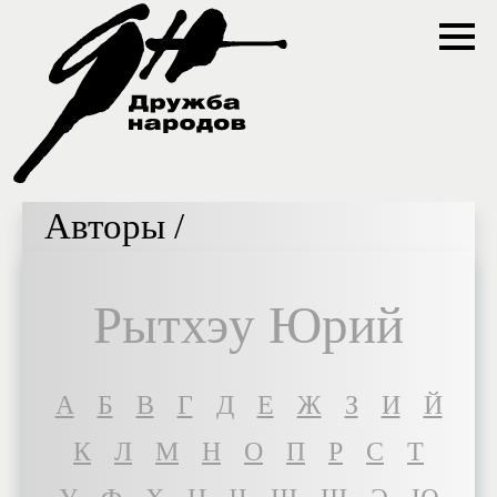
Авторы /
Рытхэу Юрий
A
Б
В
Г
Д
Е
Ж
З
И
Й
К
Л
М
Н
О
П
Р
С
Т