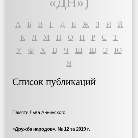
«ДН»)
A
Б
В
Г
Д
Е
Ж
З
И
Й
К
Л
М
Н
О
П
Р
С
Т
У
Ф
Х
Ц
Ч
Ш
Щ
Э
Ю
Я
Список публикаций
Памяти Льва Аннинского
«Дружба народов», № 12 за 2019 г.