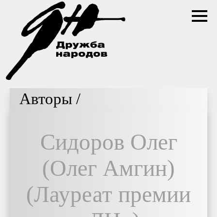
Авторы /
Сидоров Олег
(Олег Амгин)
(Лауреат премии