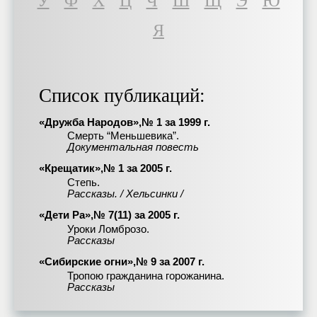
У
Ф
Х
Ц
Ч
Ш
Щ
Э
Ю
Я
Список публикаций:
«Дружба Народов»,№ 1 за 1999 г.
Смерть “Меньшевика”.
Документальная повесть
«Крещатик»,№ 1 за 2005 г.
Степь.
Рассказы. / Хельсинки /
«Дети Ра»,№ 7(11) за 2005 г.
Уроки Ломброзо.
Рассказы
«Сибирские огни»,№ 9 за 2007 г.
Тропою гражданина горожанина.
Рассказы