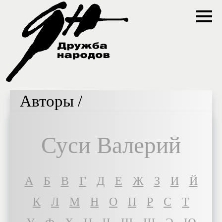
Авторы /
Суси Валерий
A
Б
В
Г
Д
Е
Ж
З
И
Й
К
Л
М
Н
О
П
Р
С
Т