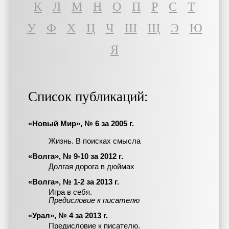
К
Л
М
Н
О
П
Р
С
Т
У
Ф
Х
Ц
Ч
Ш
Щ
Э
Ю
Я
Список публикаций:
«Новый Мир», № 6 за 2005 г.
Жизнь. В поисках смысла
«Волга», № 9-10 за 2012 г.
Долгая дорога в дюймах
«Волга», № 1-2 за 2013 г.
Игра в себя.
Предисловие к писателю
«Урал», № 4 за 2013 г.
Предисловие к писателю.