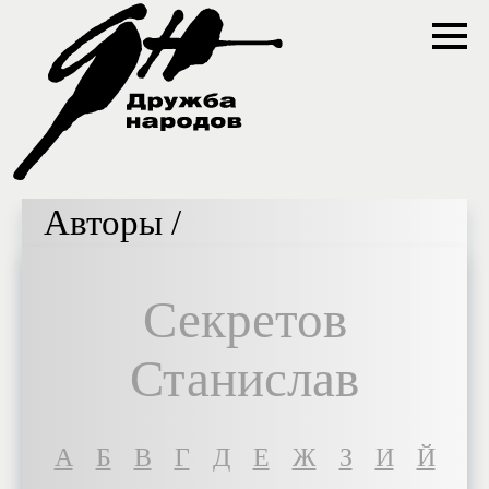
Авторы /
Секретов
Станислав
A
Б
В
Г
Д
Е
Ж
З
И
Й