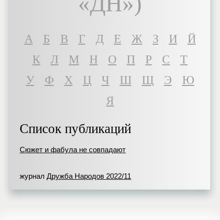
«ДН»)
A
Б
В
Г
Д
Е
Ж
З
И
Й
К
Л
М
Н
О
П
Р
С
Т
У
Ф
Х
Ц
Ч
Ш
Щ
Э
Ю
Я
Список публикаций
Сюжет и фабула не совпадают
журнал
Дружба Народов 2022/11