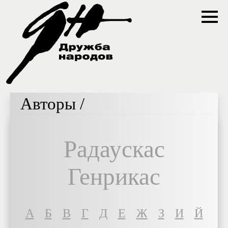
Авторы /
Радаускас
Генрикас
A
Б
В
Г
Д
Е
Ж
З
И
Й