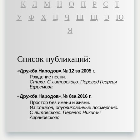
К
Л
М
Н
О
П
Р
С
Т
У
Ф
Х
Ц
Ч
Ш
Щ
Э
Ю
Я
Список публикаций:
«Дружба Народов»,№ 12 за 2005 г.
Рождение песни.
Стихи. С литовского. Перевод Георгия
Ефремова
«Дружба Народов»,№ 8за 2016 г.
Простор без имени и жизни.
Из стихов, опубликованных посмертно.
С литовского. Перевод Никиты
Аграновского