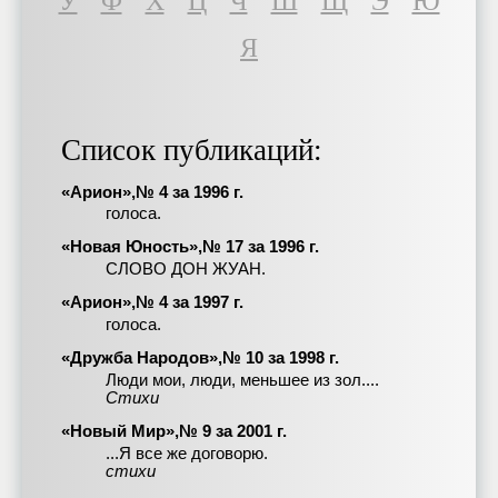
У
Ф
Х
Ц
Ч
Ш
Щ
Э
Ю
Я
Список публикаций:
«Арион»,№ 4 за 1996 г.
голоса.
«Новая Юность»,№ 17 за 1996 г.
СЛОВО ДОН ЖУАН.
«Арион»,№ 4 за 1997 г.
голоса.
«Дружба Народов»,№ 10 за 1998 г.
Люди мои, люди, меньшее из зол....
Стихи
«Новый Мир»,№ 9 за 2001 г.
...Я все же договорю.
стихи