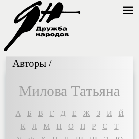
Авторы /
Милова Татьяна
A
Б
В
Г
Д
Е
Ж
З
И
Й
К
Л
М
Н
О
П
Р
С
Т