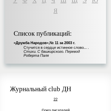
У
Ф
Х
Ц
Ч
Ш
Щ
Э
Ю
Я
Список публикаций:
«Дружба Народов»,№ 11 за 2003 г.
Стучится в сердце истинное слово... .
Стихи. С башкирского. Перевод
Роберта Паля
Журнальный club ДН
22
©оюз писателей