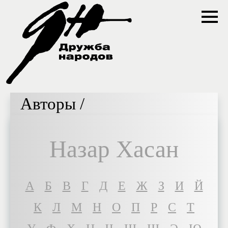
Авторы /
Назар Хасан
A
Б
В
Г
Д
Е
Ж
З
И
Й
К
Л
М
Н
О
П
Р
С
Т