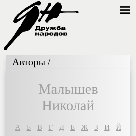
Авторы /
Малышев
Николай
A
Б
В
Г
Д
Е
Ж
З
И
Й