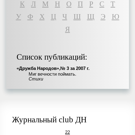
К
Л
М
Н
О
П
Р
С
Т
У
Ф
Х
Ц
Ч
Ш
Щ
Э
Ю
Я
Список публикаций:
«Дружба Народов»,№ 3 за 2007 г.
Миг вечности поймать.
Стихи
Журнальный club ДН
22