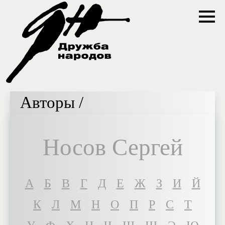
Авторы /
Носов Сергей
A
Б
В
Г
Д
Е
Ж
З
И
Й
К
Л
М
Н
О
П
Р
С
Т