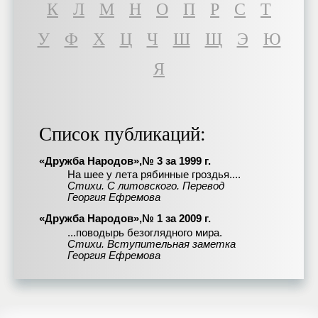
К
Л
М
Н
О
П
Р
С
Т
У
Ф
Х
Ц
Ч
Ш
Щ
Э
Ю
Я
Список публикаций:
«Дружба Народов»,№ 3 за 1999 г.
На шее у лета рябинные гроздья....
Стихи. С литовского. Перевод
Георгия Ефремова
«Дружба Народов»,№ 1 за 2009 г.
...поводырь безоглядного мира.
Стихи. Вступительная заметка
Георгия Ефремова