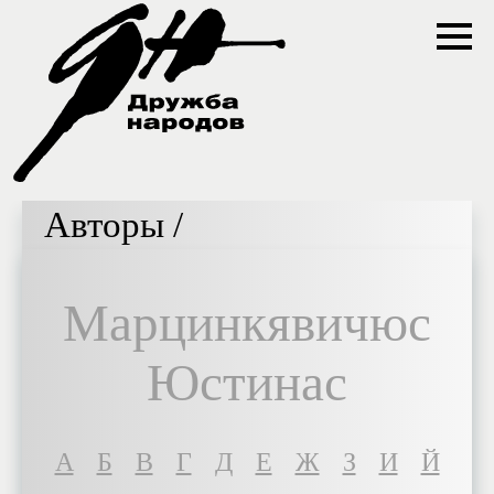
Авторы /
Марцинкявичюс
Юстинас
A
Б
В
Г
Д
Е
Ж
З
И
Й