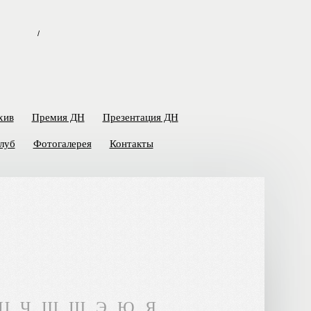
/
хив
Премия ДН
Презентация ДН
луб
Фотогалерея
Контакты
Ц
Ч
Ш
Щ
Э
Ю
Я