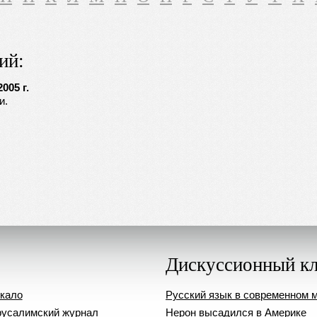
ий:
005 г.
и.
Дискуссионный к
кало
Русский язык в современном 
усалимский журнал
Нерон высадился в Америке