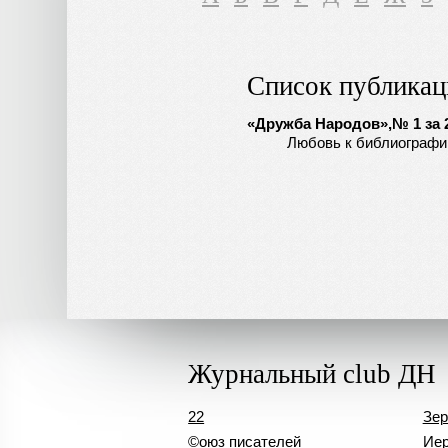
Список публикац
«Дружба Народов»,№ 1 за 2
Любовь к библиографи
Журнальный club ДН
22
Зер
©оюз писателей
Иер