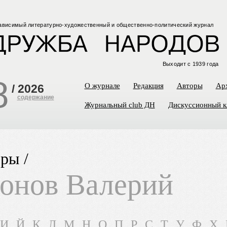
ависимый
литературно-художественный
и общественно-политический
журнал
Выходит с 1939 года
8
О журнале
Редакция
Авторы
Ар
/
2026
содержание
Журнальный club ДН
Дискуссионный к
ры /
онов Валерий
И
Й
К
Л
М
Н
О
П
Р
С
Т
У
Ф
Х