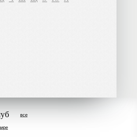
луб
все
мире