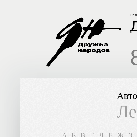
Нез
Авто
Ле
A
Б
В
Г
Д
Е
Ж
З