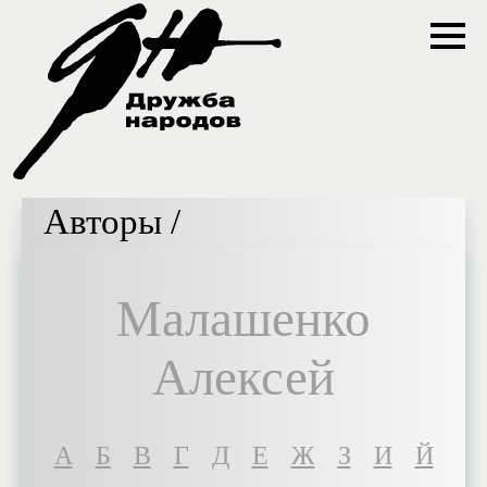
Авторы /
Малашенко
Алексей
A
Б
В
Г
Д
Е
Ж
З
И
Й