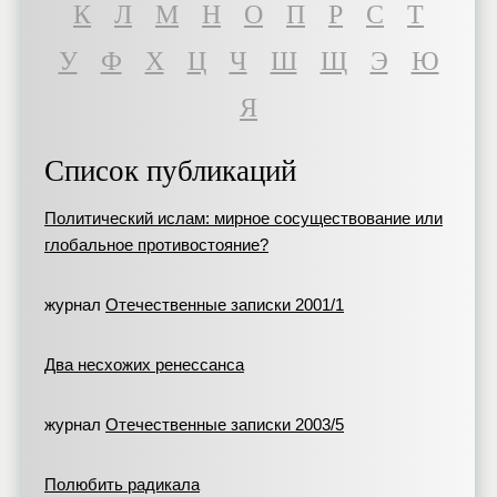
К
Л
М
Н
О
П
Р
С
Т
У
Ф
Х
Ц
Ч
Ш
Щ
Э
Ю
Я
Список публикаций
Политический ислам: мирное сосуществование или
глобальное противостояние?
журнал
Отечественные записки 2001/1
Два несхожих ренессанса
журнал
Отечественные записки 2003/5
Полюбить радикала