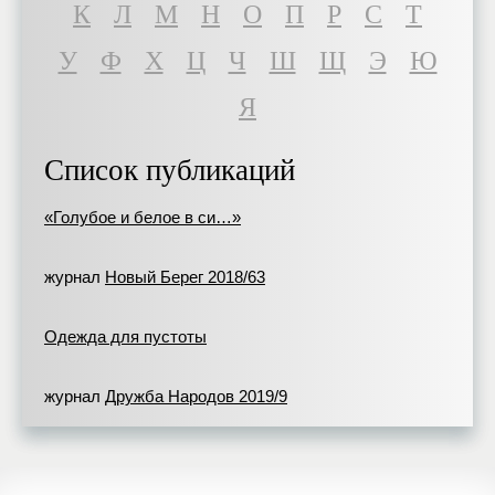
К
Л
М
Н
О
П
Р
С
Т
У
Ф
Х
Ц
Ч
Ш
Щ
Э
Ю
Я
Список публикаций
«Голубое и белое в си…»
журнал
Новый Берег 2018/63
Одежда для пустоты
журнал
Дружба Народов 2019/9