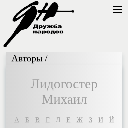
Авторы /
Лидогостер
Михаил
A
Б
В
Г
Д
Е
Ж
З
И
Й