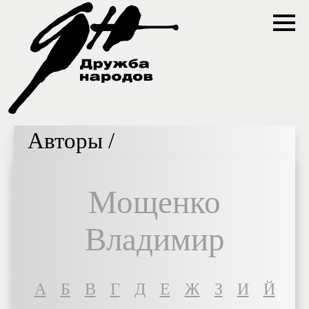
Авторы /
Мощенко
Владимир
A
Б
В
Г
Д
Е
Ж
З
И
Й