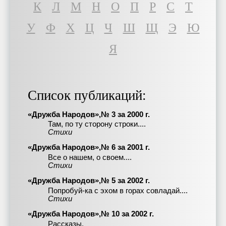
К
Л
М
Н
О
П
Р
С
Т
У
Ф
Х
Ц
Ч
Ш
Щ
Э
Ю
Я
Список публикаций:
«Дружба Народов»,№ 3 за 2000 г.
Там, по ту сторону строки....
Стихи
«Дружба Народов»,№ 6 за 2001 г.
Все о нашем, о своем....
Стихи
«Дружба Народов»,№ 5 за 2002 г.
Попробуй-ка с эхом в горах совладай....
Стихи
«Дружба Народов»,№ 10 за 2002 г.
Рассказы.