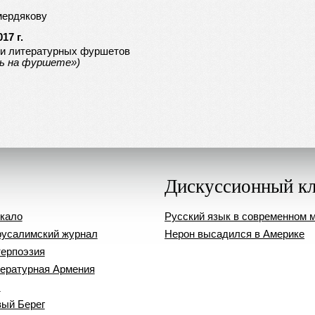
мердякову
17 г.
ки литературных фуршетов
ть на фуршете»)
Дискуссионный к
кало
Русский язык в современном 
усалимский журнал
Нерон высадился в Америке
ерпоэзия
ературная Армения
ч
ый Берег