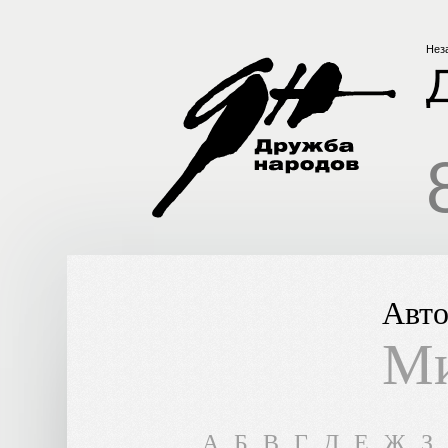
Нез
Авто
Ми
A
Б
В
Г
Д
Е
Ж
З