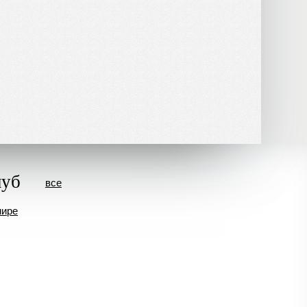
луб
все
мире