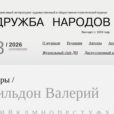
ависимый
литературно-художественный
и общественно-политический
журнал
Выходит с 1939 года
8
О журнале
Редакция
Авторы
Ар
/
2026
содержание
Журнальный club ДН
Дискуссионный к
ры /
льдон Валерий
И
Й
К
Л
М
Н
О
П
Р
С
Т
У
Ф
Х