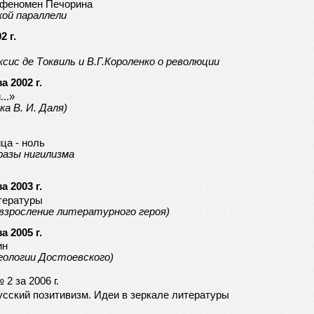
: феномен Печорина
кой параллели
2 г.
ис де Токвиль и В.Г.Короленко о революции
 2002 г.
...»
а В. И. Даля)
ца - ноль
разы нигилизма
 2003 г.
тературы
 взросление литературного героя)
 2005 г.
ин
еологии Достоевского)
2 за 2006 г.
Русский позитивизм. Идеи в зеркале литературы