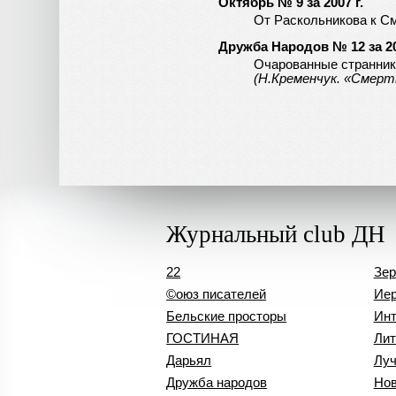
Октябрь № 9 за 2007 г.
От Раскольникова к С
Дружба Народов № 12 за 20
Очарованные странни
(Н.Кременчук. «Смер
Журнальный club ДН
22
Зер
©оюз писателей
Иер
Бельские просторы
Инт
ГОСТИНАЯ
Лит
Дарьял
Лу
Дружба народов
Нов