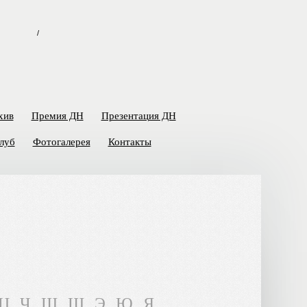
/
хив
Премия ДН
Презентация ДН
луб
Фотогалерея
Контакты
Ц
Ч
Ш
Щ
Э
Ю
Я