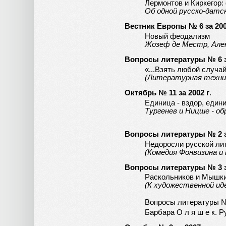
Лермонтов и Киркегор
Об одной русско-датс
Вестник Европы № 6 за 200
Новый феодализм
Жозеф де Местр, Алекс
Вопросы литературы № 6 за
«...Взять любой случай
(Литературная техник
Октябрь № 11 за 2002 г
.
Единица - вздор, едини
Тургенев и Ницше - об
Вопросы литературы № 2 за
Недоросли русской ли
(Комедия Фонвизина и
Вопросы литературы № 3 за
Раскольников и Мышк
(К художественной ид
Вопросы литературы № 
Барбара О л я ш е к. 