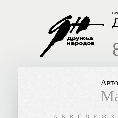
Нез
Авто
Ма
A
Б
В
Г
Д
Е
Ж
З