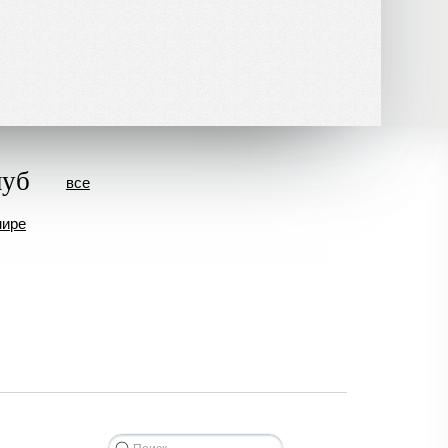
луб
все
мире