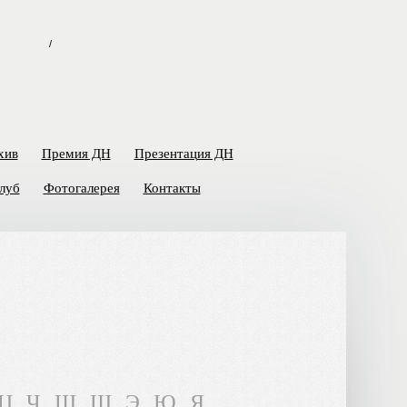
/
хив
Премия ДН
Презентация ДН
луб
Фотогалерея
Контакты
Ц
Ч
Ш
Щ
Э
Ю
Я