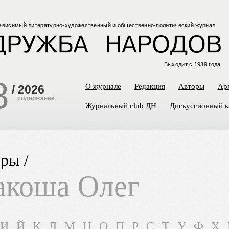
ависимый
литературно-художественный
и общественно-политический
журнал
Выходит с 1939 года
8
О журнале
Редакция
Авторы
Ар
/
2026
содержание
Журнальный club ДН
Дискуссионный к
ры /
коша Олег
И
Й
К
Л
М
Н
О
П
Р
С
Т
У
Ф
Х