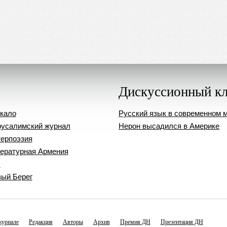
Дискуссионный к
кало
Русский язык в современном 
усалимский журнал
Нерон высадился в Америке
ерпоэзия
ературная Армения
ч
ый Берег
журнале
Редакция
Авторы
Архив
Премия ДН
Презентация ДН