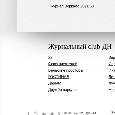
журнал
Зеркало 2021/58
Журнальный club ДН
22
Зер
©оюз писателей
Иер
Бельские просторы
Инт
ГОСТИНАЯ
Лит
Дарьял
Лу
Дружба народов
Нов
О 
© 2013-2022, Журнал