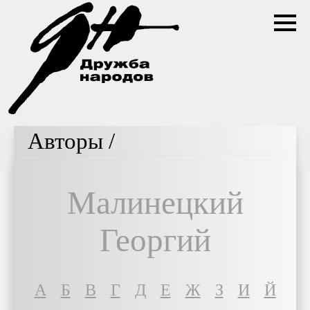
Авторы /
Малинецкий
Георгий
A
Б
В
Г
Д
Е
Ж
З
И
Й