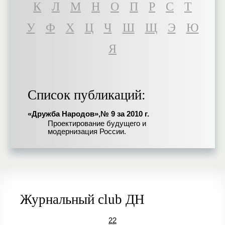
К
Л
М
Н
О
П
Р
С
Т
У
Ф
Х
Ц
Ч
Ш
Щ
Э
Ю
Я
Список публикаций:
«Дружба Народов»,№ 9 за 2010 г.
Проектирование будущего и
модернизация России.
Журнальный club ДН
22