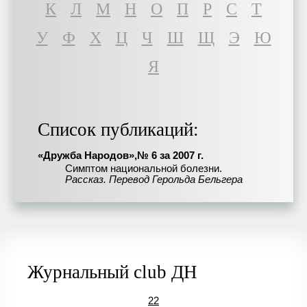
К
Л
М
Н
О
П
Р
С
Т
У
Ф
Х
Ц
Ч
Ш
Щ
Э
Ю
Я
Список публикаций:
«Дружба Народов»,№ 6 за 2007 г.
Симптом национальной болезни.
Рассказ. Перевод Герольда Бельгера
Журнальный club ДН
22