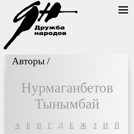
Авторы /
Нурмаганбетов
Тынымбай
A
Б
В
Г
Д
Е
Ж
З
И
Й