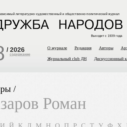
ависимый
литературно-художественный
и общественно-политический
журнал
Выходит с 1939 года
8
О журнале
Редакция
Авторы
Ар
/
2026
содержание
Журнальный club ДН
Дискуссионный к
ры /
заров Роман
И
Й
К
Л
М
Н
О
П
Р
С
Т
У
Ф
Х