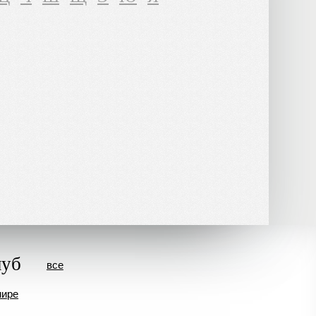
луб
все
мире