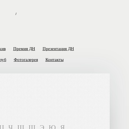
/
хив
Премия ДН
Презентация ДН
луб
Фотогалерея
Контакты
Ц
Ч
Ш
Щ
Э
Ю
Я