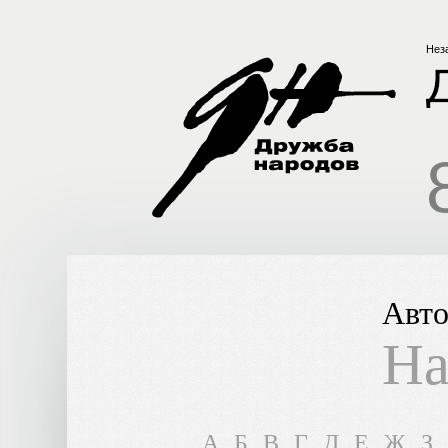
Нез
Авто
На
A
Б
В
Г
Д
Е
Ж
З