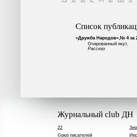
Список публикац
«Дружба Народов»,№ 4 за 2
Очарованный якут.
Рассказ
Журнальный club ДН
22
Зер
©оюз писателей
Иер