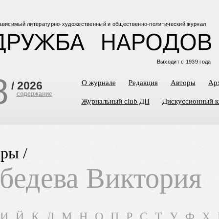
ависимый
литературно-художественный
и общественно-политический
журнал
Выходит с 1939 года
8
О журнале
Редакция
Авторы
Ар
/
2026
содержание
Журнальный club ДН
Дискуссионный к
ры /
бедева Виктория
И
Й
К
Л
М
Н
О
П
Р
С
Т
У
Ф
Х