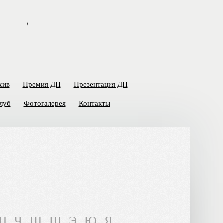
/
хив
Премия ДН
Презентация ДН
луб
Фотогалерея
Контакты
Ц
Ч
Ш
Щ
Э
Ю
Я