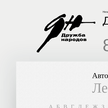
Нез
Авто
Ле
A
Б
В
Г
Д
Е
Ж
З