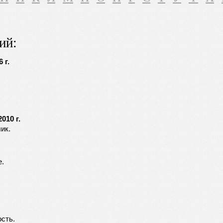
ий:
 г.
010 г.
ик.
е.
сть.