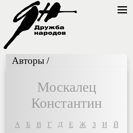
Авторы /
Москалец
Константин
A
Б
В
Г
Д
Е
Ж
З
И
Й