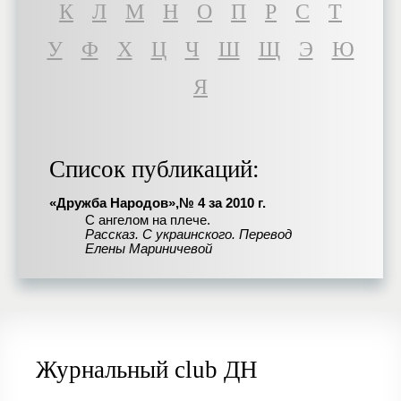
К
Л
М
Н
О
П
Р
С
Т
У
Ф
Х
Ц
Ч
Ш
Щ
Э
Ю
Я
Список публикаций:
«Дружба Народов»,№ 4 за 2010 г.
С ангелом на плече.
Рассказ. С украинского. Перевод
Елены Мариничевой
Журнальный club ДН