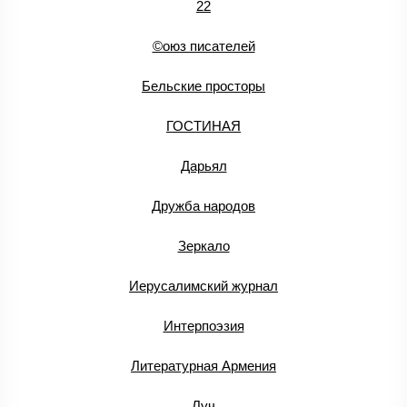
22
©оюз писателей
Бельские просторы
ГОСТИНАЯ
Дарьял
Дружба народов
Зеркало
Иерусалимский журнал
Интерпоэзия
Литературная Армения
Луч