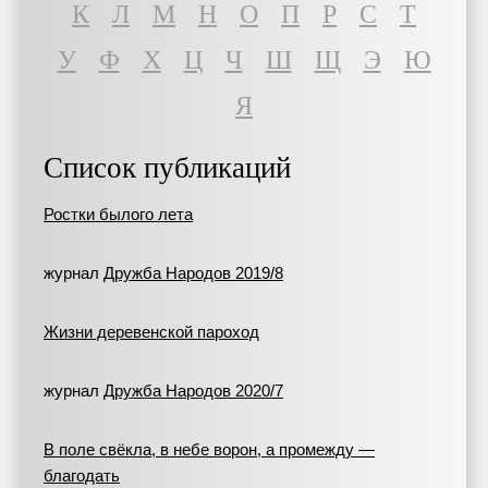
К
Л
М
Н
О
П
Р
С
Т
У
Ф
Х
Ц
Ч
Ш
Щ
Э
Ю
Я
Список публикаций
Ростки былого лета
журнал
Дружба Народов 2019/8
Жизни деревенской пароход
журнал
Дружба Народов 2020/7
В поле свёкла, в небе ворон, а промежду —
благодать