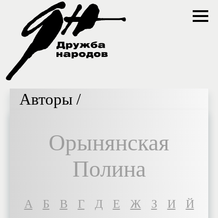
Авторы /
Орынянская
Полина
A
Б
В
Г
Д
Е
Ж
З
И
Й