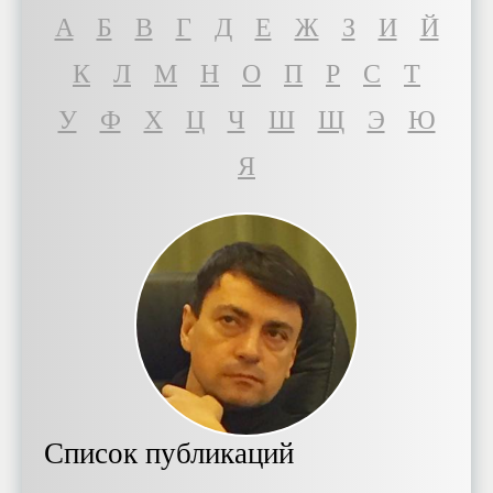
A
Б
В
Г
Д
Е
Ж
З
И
Й
К
Л
М
Н
О
П
Р
С
Т
У
Ф
Х
Ц
Ч
Ш
Щ
Э
Ю
Я
Список публикаций