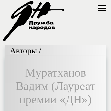
Авторы /
Муратханов
Вадим (Лауреат
премии «ДН»)