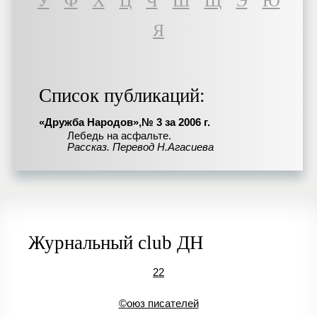
У
Ф
Х
Ц
Ч
Ш
Щ
Э
Ю
Я
Список публикаций:
«Дружба Народов»,№ 3 за 2006 г.
Лебедь на асфальте.
Рассказ. Перевод Н.Агасиева
Журнальный club ДН
22
©оюз писателей