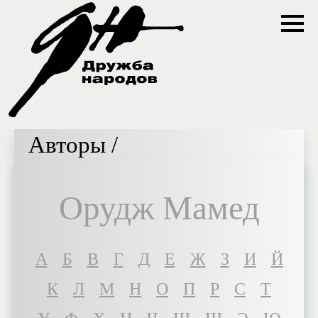
Авторы /
Орудж Мамед
A
Б
В
Г
Д
Е
Ж
З
И
Й
К
Л
М
Н
О
П
Р
С
Т