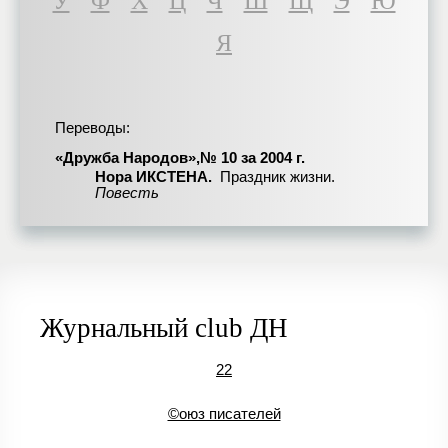
У
Ф
Х
Ц
Ч
Ш
Щ
Э
Ю
Я
Переводы:
«Дружба Народов»,№ 10 за 2004 г.
Нора ИКСТЕНА.
Праздник жизни.
Повесть
Журнальный club ДН
22
©оюз писателей