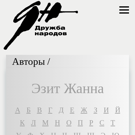
Авторы /
Эзит Жанна
A
Б
В
Г
Д
Е
Ж
З
И
Й
К
Л
М
Н
О
П
Р
С
Т