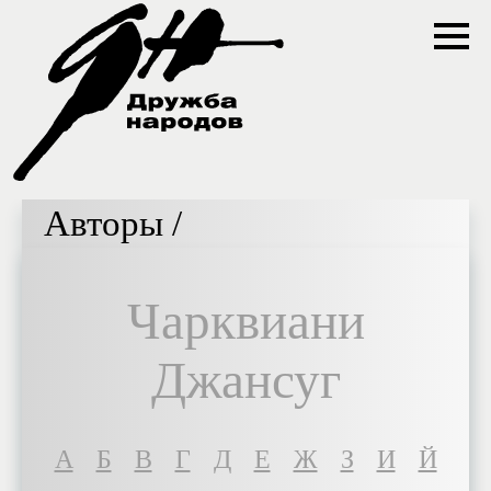
Авторы /
Чарквиани
Джансуг
A
Б
В
Г
Д
Е
Ж
З
И
Й