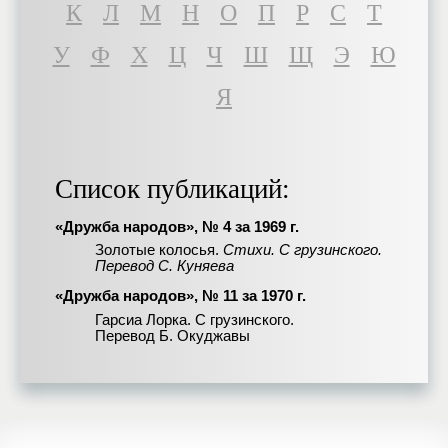
К
Л
М
Н
О
П
Р
С
Т
У
Ф
Х
Ц
Ч
Ш
Щ
Э
Ю
Я
Список публикаций:
«Дружба народов», № 4 за 1969 г.
Золотые колосья.
Стихи. С грузинского.
Перевод С. Куняева
«Дружба народов», № 11 за 1970 г.
Гарсиа Лорка. С грузинского.
Перевод Б. Окуджавы