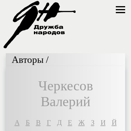
Авторы /
Черкесов
Валерий
A
Б
В
Г
Д
Е
Ж
З
И
Й