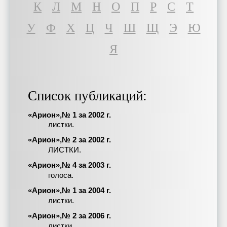
К
Л
М
Н
О
П
Р
С
Т
У
Ф
Х
Ц
Ч
Ш
Щ
Э
Ю
Я
Список публикаций:
«Арион»,№ 1 за 2002 г.
листки.
«Арион»,№ 2 за 2002 г.
ЛИСТКИ.
«Арион»,№ 4 за 2003 г.
голоса.
«Арион»,№ 1 за 2004 г.
листки.
«Арион»,№ 2 за 2006 г.
листки.