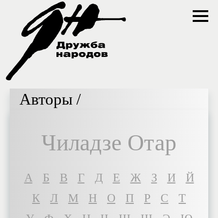
Авторы /
Чиладзе Отар
A
Б
В
Г
Д
Е
Ж
З
И
Й
К
Л
М
Н
О
П
Р
С
Т