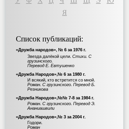
У
Ф
Х
Ц
Ч
Ш
Щ
Э
Ю
Я
Список публикаций:
«Дружба народов», № 6 за 1976 г.
Звезда далёкой цели.
Стихи. С
грузинского.
Перевод Е. Евтушенко
«Дружба Народов»,№ 6 за 1980 г.
И всякий, кто встретится со мной.
Роман. С грузинского. Перевод Б.
Резникова
«Дружба Народов»,№№ 7-8 за 1984 г.
Роман. С грузинского. Перевод Э.
Ананиашвили
«Дружба Народов»,№ 3 за 2004 г.
Годори.
Роман