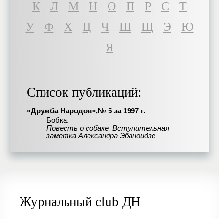
К
Л
М
Н
О
П
Р
С
Т
У
Ф
Х
Ц
Ч
Ш
Щ
Э
Ю
Я
Список публикаций:
«Дружба Народов»,№ 5 за 1997 г.
Бобка.
Повесть о собаке. Вступительная
заметка Александра Эбаноидзе
Журнальный club ДН