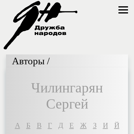
Авторы /
Чилингарян
Сергей
A
Б
В
Г
Д
Е
Ж
З
И
Й