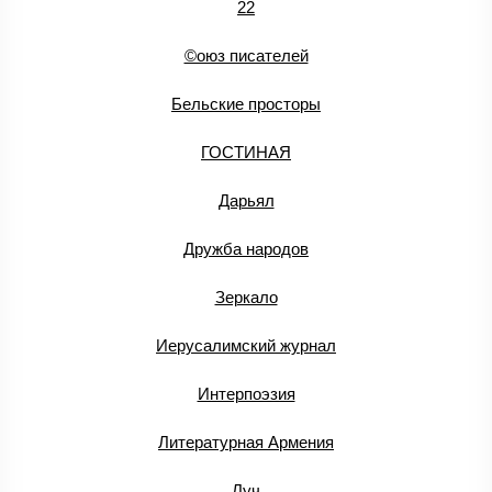
22
©оюз писателей
Бельские просторы
ГОСТИНАЯ
Дарьял
Дружба народов
Зеркало
Иерусалимский журнал
Интерпоэзия
Литературная Армения
Луч