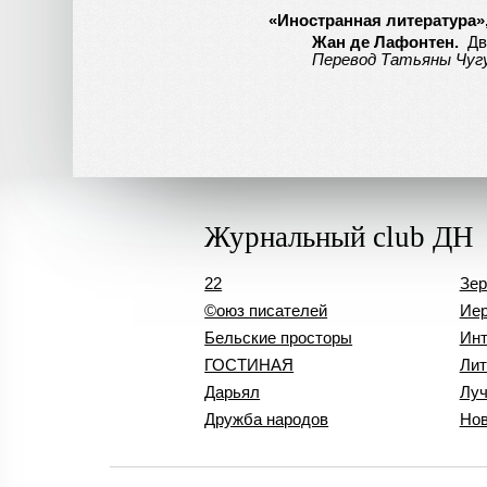
«Иностранная литература»,№
Жан де Лафонтен.
Дв
Перевод Татьяны Чуг
Журнальный club ДН
22
Зер
©оюз писателей
Иер
Бельские просторы
Инт
ГОСТИНАЯ
Лит
Дарьял
Лу
Дружба народов
Нов