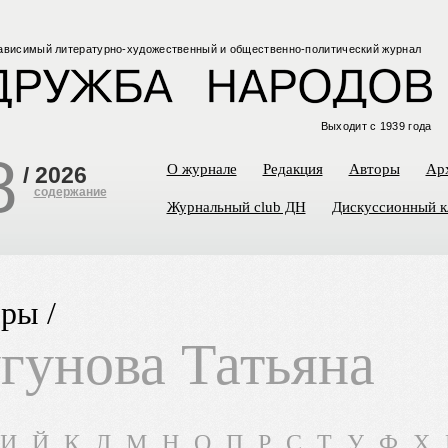
ависимый
литературно-художественный
и общественно-политический
журнал
Выходит с 1939 года
8
О журнале
Редакция
Авторы
Ар
/
2026
содержание
Журнальный club ДН
Дискуссионный к
ры /
гунова Татьяна
И
Й
К
Л
М
Н
О
П
Р
С
Т
У
Ф
Х