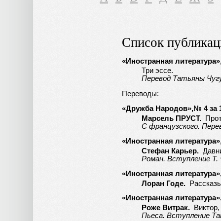
Список публикац
«Иностранная литература»,№
Три эссе.
Перевод Татьяны Чугу
Переводы:
«Дружба Народов»,№ 4 за 1
Марсель ПРУСТ.
Прот
С французского. Пере
«Иностранная литература»,№
Стефан Карьер.
Давн
Роман. Вступление Т.
«Иностранная литература»,№
Лоран Годе.
Рассказы
«Иностранная литература»,№
Роже Витрак.
Виктор,
Пьеса. Вступление Т