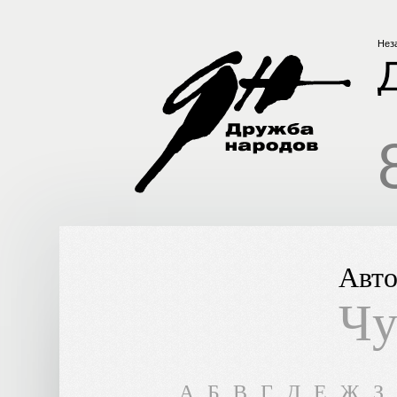
Нез
Авто
Чу
A
Б
В
Г
Д
Е
Ж
З