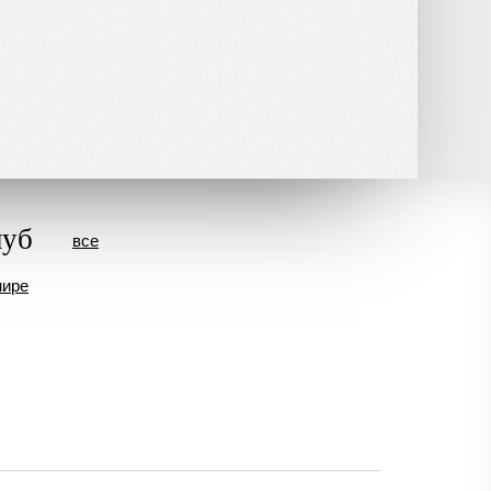
луб
все
мире