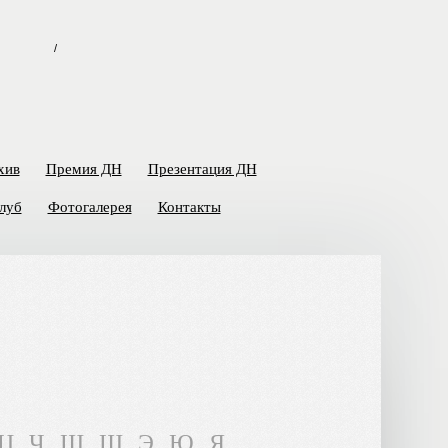
/
хив
Премия ДН
Презентация ДН
луб
Фотогалерея
Контакты
Ц
Ч
Ш
Щ
Э
Ю
Я