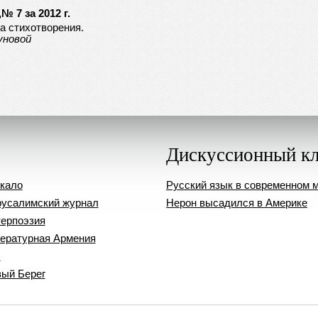
 7 за 2012 г.
а стихотворения.
уновой
Дискуссионный к
кало
Русский язык в современном 
усалимский журнал
Нерон высадился в Америке
ерпоэзия
ературная Армения
ч
ый Берег